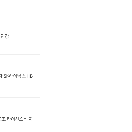
지 연장
자·SK하이닉스 HB
.3조 라이선스비 지