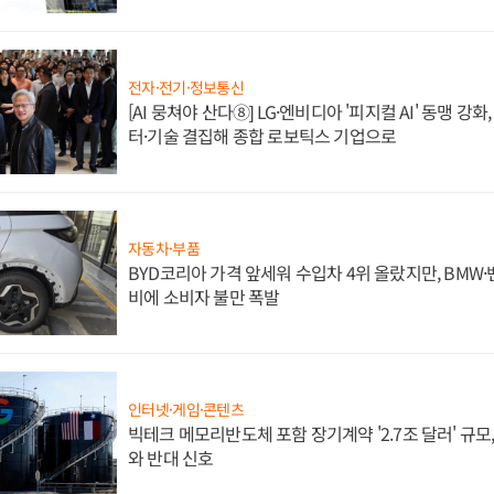
전자·전기·정보통신
[AI 뭉쳐야 산다⑧] LG·엔비디아 '피지컬 AI' 동맹 강
터·기술 결집해 종합 로보틱스 기업으로
자동차·부품
BYD코리아 가격 앞세워 수입차 4위 올랐지만, BMW
비에 소비자 불만 폭발
인터넷·게임·콘텐츠
빅테크 메모리반도체 포함 장기계약 '2.7조 달러' 규모,
와 반대 신호