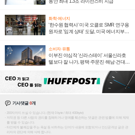
동안 최대 1.3조 라이선스비 지급
화학·에너지
'한수원 협력사' 미국 오클로 SMR 연구용
원자로 '임계 상태' 도달, 미국 에너지부
"중요한 이정표"
소비자·유통
이부진 야심작 '신라스테이' 서울신라호
텔보다 잘 나가, 평택·주문진·해남·건대로
성장판 더 넓힌다
기사댓글
0
개
200자까지 쓰실 수 있습니다. (현재 0 byte / 최대 400byte)
저작권 등 다른 사람의 권리를 침해하거나 명예를 훼손하는 댓글은 관련 법률에 의해 제재
를 받을 수 있습니다.
타인에게 불쾌감을 주는 욕설 등 비하하는 단어가 내용에 포함되거나 인신공격성 글은 관
리자의 판단에 의해 삭제 합니다.