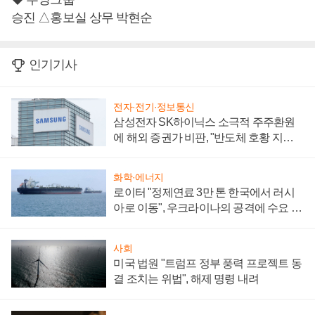
승진 △홍보실 상무 박현순
인기기사
전자·전기·정보통신
삼성전자 SK하이닉스 소극적 주주환원
에 해외 증권가 비판, "반도체 호황 지속
성 의문"
화학·에너지
로이터 "정제연료 3만 톤 한국에서 러시
아로 이동", 우크라이나의 공격에 수요 늘
어
사회
미국 법원 "트럼프 정부 풍력 프로젝트 동
결 조치는 위법", 해제 명령 내려