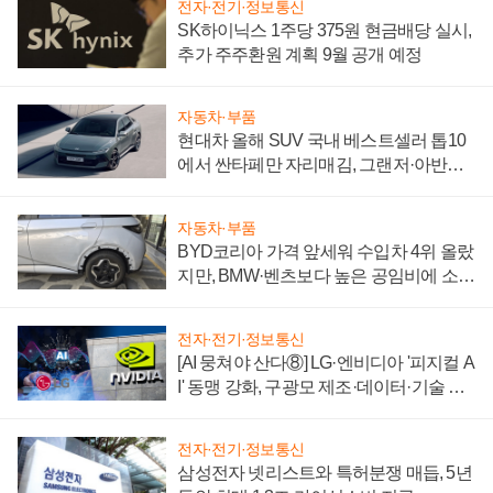
전자·전기·정보통신
SK하이닉스 1주당 375원 현금배당 실시,
추가 주주환원 계획 9월 공개 예정
자동차·부품
현대차 올해 SUV 국내 베스트셀러 톱10
에서 싼타페만 자리매김, 그랜저·아반떼
'세단 쌍끌이'로 내수 방어
자동차·부품
BYD코리아 가격 앞세워 수입차 4위 올랐
지만, BMW·벤츠보다 높은 공임비에 소비
자 불만 폭발
전자·전기·정보통신
[AI 뭉쳐야 산다⑧] LG·엔비디아 '피지컬 A
I' 동맹 강화, 구광모 제조·데이터·기술 결
집해 종합 로보틱스 기업으로
전자·전기·정보통신
삼성전자 넷리스트와 특허분쟁 매듭, 5년