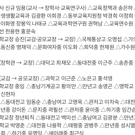
사 신규 임용(교사 → 장학사·교육연구사) △교육정책과 송은하
학생생활교육과 김광환 이희경 △동부교육지원청 박경희 이정희
 이화영 장봉익 나태규 △교육과학연구원 권혁남 △교육연수원 
선 천용현 홍문숙
학교장 승진(교감·공모교장 → 교장) △국제통상고 오명섭 △가
△동신중 명재덕 △문화여자중 이도화 △회덕중 한재원 △가수원
(장학관 → 교장) △대덕고 최재모 △동대전중 이근주 △송촌중
교감 → 공모교장) △과학고 이근준 △노은고 홍석영
학교장 중임 △충남기계공고 황의만 △만년고 송영곤 △맹학교
 신현자
 △동대전고 임동순 △충남여고 고명옥 △관저고 이차숙 △대전
만년중 강이돈 △문지중 곽필선 △관저중 윤이중 △하기중 임간
학교장 정년퇴직 △동대전고 백미선 △충남여고 김광분 △만년
학교 박영춘 △대전중 나용학 △태평중 권병주 △만년중 성시열
용희 △하기중 유명익 △새미래중 최근식