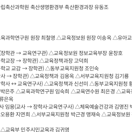
국립축산과학원 축산생명환경부 축산환경과장 유동조
교육과학연구원 원장 최철영 △교육정보원 원장 이송옥 △유아교
(장학관 → 교육연구관) △교육정보원 정보교육부장 윤창호
등학교장 → 장학관) △교육정책과장 고덕희
등학교 교감 → 장학관) △동부교육지원청 조인숙
학사 → 장학관) △교육정책과 김용옥 △서부교육지원청 김기룡
장학사 ↔ 교육연구사) △교육정책과 신선미 △동부교육지원청 
 박은주 △교육과학연구원 임숙희 △교육연수원 최은경 △교육
 류은옥
사 임용(교사 → 장학사·교육연구사) △체육예술건강과 김명진
 오용환 지연희 △서부교육지원청 박근경 맹재숙 △교육정보원
 △교육부 민주시민교육과 김귀영