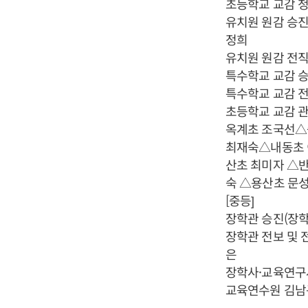
초등학교 교감 청
유치원 원감 승진
정희
유치원 원감 전직
특수학교 교감 승
특수학교 교감 
초등학교 교감 
옥계초 조국선△
최재숙△내동초 
산초 최미자 △
숙 △용산초 문
[중등]
장학관 승진(장
장학관 전보 및
은
장학사·교육연구
교육연수원 김남