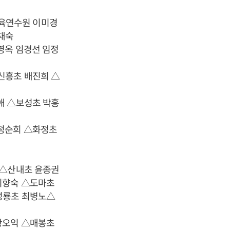
육연수원 이미경
재숙
영옥 임경선 임정
신흥초 배진희 △
애 △보성초 박흥
 정순희 △화정초
 △산내초 윤종권
이향숙 △도마초
성룡초 최병노△
황오익 △매봉초