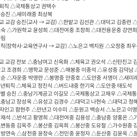
퇴직 △국제통상고 권택수
 승진 △새미래중 최상복
 교감 승진(교사 → 교감) △한밭고 김선관 △대덕고 김종련
미숙 △가원학교 윤성희 △대전여중 조창희 △대전용운중 강연희
종림
직(장학사·교육연구사 → 교감) △노은고 백지원 △오정중 최
교 교감 전보 △충남여고 신옥화 △체육고 권오석 △신탄진고 
안고 조경희 △맹학교 문성준 △매봉중 이종석 △유성중 김덕남
명순 △자운중 박영란 △봉명중 안중호 △도안중 서명이 △새미
정년퇴직 △체육고 정진식 △버드내중 한기옥 △도안중 태도석
특별 승진 △충남기계공고 이길모 △국제통상고 고재우 △국제통
△충남고 장성옥 △유성고 김경수 △대덕고 나현숙 △대덕고 정
자인고 함현주 △만년고 이수미 △둔원고 백승서 △노은고 이명
김재석 △반석고 황영희 △대전여중 김용성 △충남중 양홍온 △
△변동중 김옥주 △봉산중 김옥희 △봉산중 도유철 △가수원중 
 방연숙 △삼천중 윤창숙 △전민중 윤정자 △둔산중 김윤옥 △