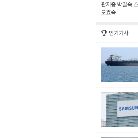
관저중 박말숙 
오효숙
인기기사