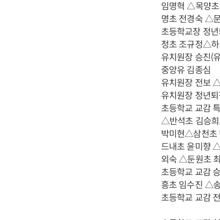
임명혁 △목양초
명초 전경숙 △
초등학교장 정년
정초 조규정△하
유치원장 승진(유
중앙유 김종심
유치원장 전보 
유치원장 정년퇴
초등학교 교감 
△반석초 김승희
박미현△삼천초 
드내초 윤미향 
외숙 △둔원초 
초등학교 교감 승
흥초 임수진 △
초등학교 교감 전