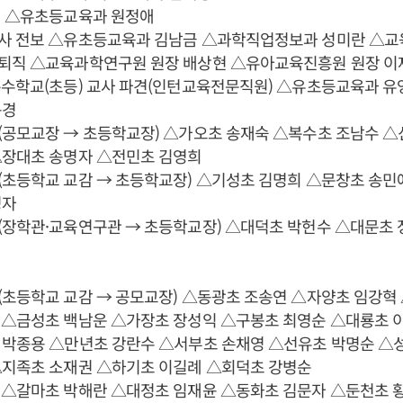
귀 △유초등교육과 원정애
사 전보 △유초등교육과 김남금 △과학직업정보과 성미란 △교
퇴직 △교육과학연구원 원장 배상현 △유아교육진흥원 원장 이
특수학교(초등) 교사 파견(인턴교육전문직원) △유초등교육과 유
규경
(공모교장 → 초등학교장) △가오초 송재숙 △복수초 조남수 △
△장대초 송명자 △전민초 김영희
(초등학교 교감 → 초등학교장) △기성초 김명희 △문창초 송민
명자
(장학관·교육연구관 → 초등학교장) △대덕초 박헌수 △대문초
(초등학교 교감 → 공모교장) △동광초 조송연 △자양초 임강혁
 △금성초 백남운 △가장초 장성익 △구봉초 최영순 △대룡초 
 박종용 △만년초 강란수 △서부초 손채영 △선유초 박명순 △
△지족초 소재권 △하기초 이길례 △회덕초 강병순
 △갈마초 박해란 △대정초 임재윤 △동화초 김문자 △둔천초 