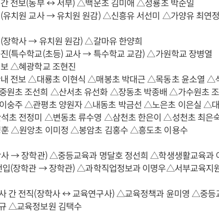
간 전보(동부 ↔ 서부) △백운초 김미애 △성룡초 박순일
(유치원 교사 → 유치원 원감) △신흥유 서선미 △가양유 최연
(장학사 → 유치원 원감) △갈마유 한양희
진(특수학교(초등) 교사 → 특수학교 교감) △가원학교 장병열
전보 △혜광학교 조현진
관내 전보 △대룡초 이현식 △매봉초 박대근 △목동초 윤소열 △
중원초 조선희 △산서초 유선화 △장동초 박종배 △가수원초 
이숭주 △관평초 양원자 △내동초 박금선 △노은초 이은실 △
반석초 전정미 △변동초 류수영 △삼천초 한은이 △성천초 최은
성훈 △원앙초 이미정 △봉암초 김홍수 △흥도초 이용수
학사 → 장학관) △중등교육과 명달호 정선희 △학생생활교육과 
 전입(장학관 → 장학관) △과학직업정보과 이명우△서부교육지
사 간 전직(장학사 ↔ 교육연구사) △교육정책과 윤미영 △중등
규 △교육정보원 김택수