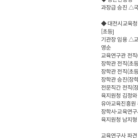
과장급 승진 △
◆ 대전시교육청
[초등]
기관장 임용 △
영순
교육연구관 전직
장학관 전직(초
장학관 전직(초
장학관 승진(장
전문직간 전직(
육지원청 김정와
유아교육진흥원
장학사·교육연구
육지원청 남지형
교육연구사 파견