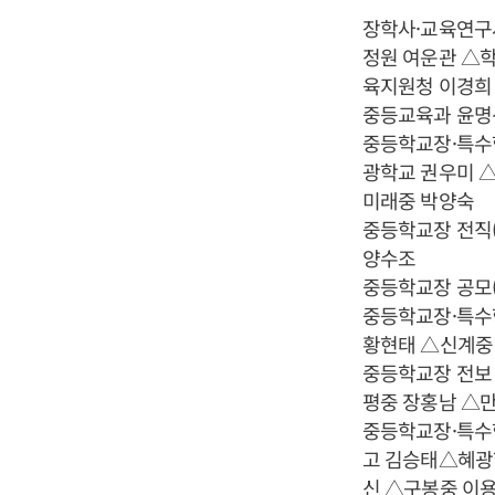
장학사·교육연구
정원 여운관 △
육지원청 이경희
중등교육과 윤명
중등학교장·특수
광학교 권우미 
미래중 박양숙
중등학교장 전직
양수조
중등학교장 공모(
중등학교장·특수
황현태 △신계중
중등학교장 전보
평중 장홍남 △
중등학교장·특수
고 김승태△혜광
신 △구봉중 이