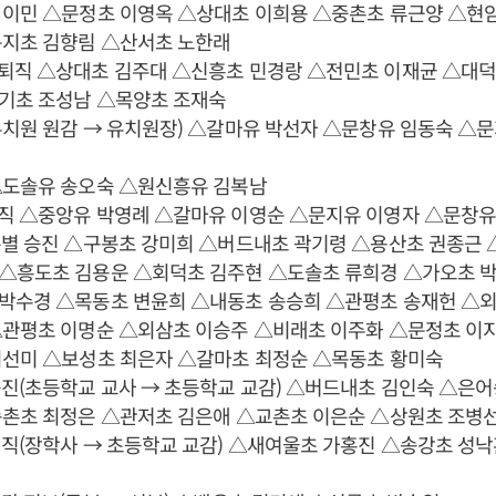
 이민 △문정초 이영옥 △상대초 이희용 △중촌초 류근양 △현
문지초 김향림 △산서초 노한래
퇴직 △상대초 김주대 △신흥초 민경랑 △전민초 이재균 △대덕
기초 조성남 △목양초 조재숙
치원 원감 → 유치원장) △갈마유 박선자 △문창유 임동숙 △문
△도솔유 송오숙 △원신흥유 김복남
직 △중앙유 박영례 △갈마유 이영순 △문지유 이영자 △문창유
특별 승진 △구봉초 강미희 △버드내초 곽기령 △용산초 권종근
△흥도초 김용운 △회덕초 김주현 △도솔초 류희경 △가오초 
박수경 △목동초 변윤희 △내동초 송승희 △관평초 송재헌 △
△관평초 이명순 △외삼초 이승주 △비래초 이주화 △문정초 이
최선미 △보성초 최은자 △갈마초 최정순 △목동초 황미숙
진(초등학교 교사 → 초등학교 교감) △버드내초 김인숙 △은
송촌초 최정은 △관저초 김은애 △교촌초 이은순 △상원초 조병
직(장학사 → 초등학교 교감) △새여울초 가홍진 △송강초 성