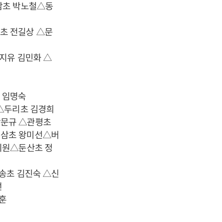
암초 박노철△동
초 전길상 △문
지유 김민화 △
 임명숙
 △두리초 김경희
박문규 △관평초
외삼초 왕미선△버
지원△둔산초 정
어송초 김진숙 △신
선
낙훈