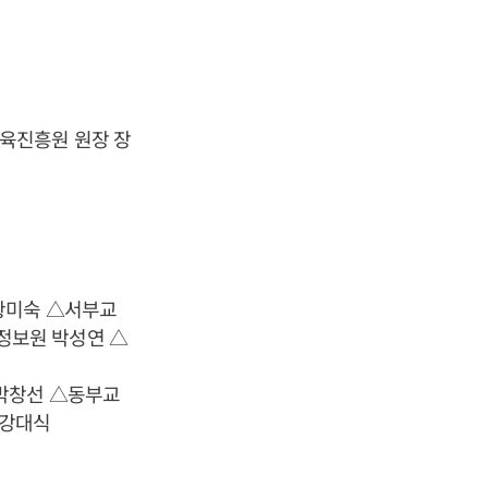
육진흥원 원장 장
황미숙 △서부교
정보원 박성연 △
 박창선 △동부교
 강대식