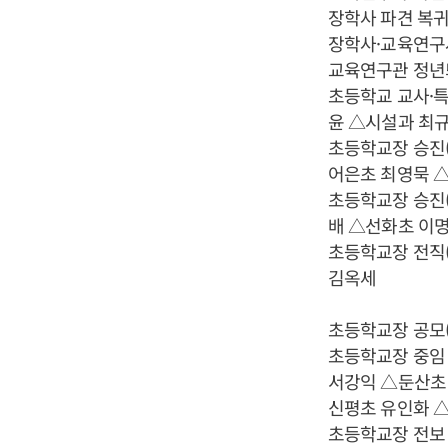
장학사 파견 복
장학사·교육연구
교육연구관 정년
초등학교 교사·
윤 △시설과 최
초등학교장 승진
어은초 최영묵 
초등학교장 승진
배 △선화초 이
초등학교장 전직
김옥세
초등학교장 공모
초등학교장 중임
서강익 △둔산초
신평초 유인화 
초등학교장 전보