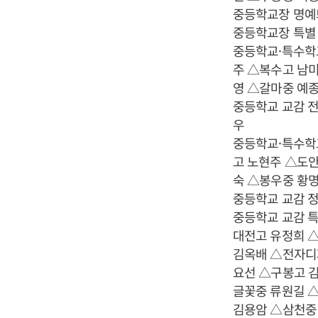
중등학교장 명예
중등학교장 특별
중등학교·특수학교
주 △복수고 남
영 △갈마중 예
중등학교 교감 전
우
중등학교·특수학
고 노현주 △도
숙 △봉우중 황
중등학교 교감 
중등학교 교감 
대전고 유정희 
김옥배 △전자디
요선 △구봉고 
글꽃중 류원길 
김용암 △삼천중