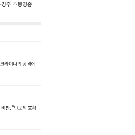
노경주 △봉명중
 우크라이나의 공격에
비판, "반도체 호황