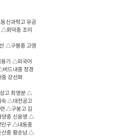
 △동신과학고 유공
 △회덕중 조미
우선 △구봉중 고영
김용기 △외국어
 △버드내중 정경
래중 강선화
상고 최영분 △
혜숙 △대전공고
련 △구봉고 김
가양중 신윤영 △
강민구 △내동중
둔산중 황순남 △