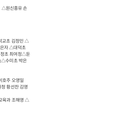
정 △원신흥유 손
석교초 김정민 △
조은자 △대덕초
대정초 최여정△둔
숙△수미초 박은
이호주 오영일
원청 황선찬 김영
교육과 조해영 △