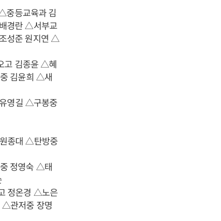
 △중등교육과 김
 배경란 △서부교
조성준 원지연 △
오고 김종윤 △혜
중 김윤희 △새
 유영길 △구봉중
 원종대 △탄방중
중 정영숙 △태
순
고 정온경 △노은
 △관저중 장명