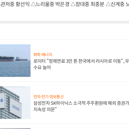
△관저중 황선익 △느리울중 박은경 △장대중 최종분 △신계중 
화학·에너지
로이터 "정제연료 3만 톤 한국에서 러시아로 이동",
수요 늘어
전자·전기·정보통신
삼성전자 SK하이닉스 소극적 주주환원에 해외 증권가 
지속성 의문"