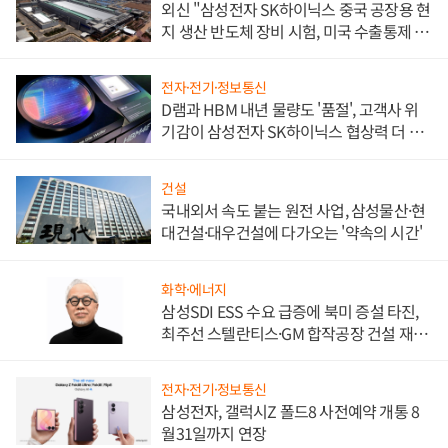
외신 "삼성전자 SK하이닉스 중국 공장용 현
지 생산 반도체 장비 시험, 미국 수출통제 대
비"
전자·전기·정보통신
D램과 HBM 내년 물량도 '품절', 고객사 위
기감이 삼성전자 SK하이닉스 협상력 더 키
워
건설
국내외서 속도 붙는 원전 사업, 삼성물산·현
대건설·대우건설에 다가오는 '약속의 시간'
화학·에너지
삼성SDI ESS 수요 급증에 북미 증설 타진,
최주선 스텔란티스·GM 합작공장 건설 재추
진하나
전자·전기·정보통신
삼성전자, 갤럭시Z 폴드8 사전예약 개통 8
월31일까지 연장