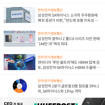
전자·전기·정보통신
삼성전자 SK하이닉스 소극적 주주환원에
해외 증권가 비판, "반도체 호황 지속성 의
문"
전자·전기·정보통신
삼성전자 갤럭시 Z 폴드8 시리즈 사전 판매
'144만 대' 역대 최대
전자·전기·정보통신
엔비디아 '루빈 울트라'에도 HBM4 탑재 검
토, 삼성전자·SK하이닉스 HBM4 수율에 주
도권 갈린다
전자·전기·정보통신
삼성전자 2분기 글로벌 D램 점유율 39% 1
위, SK하이닉스와 13%p 격차