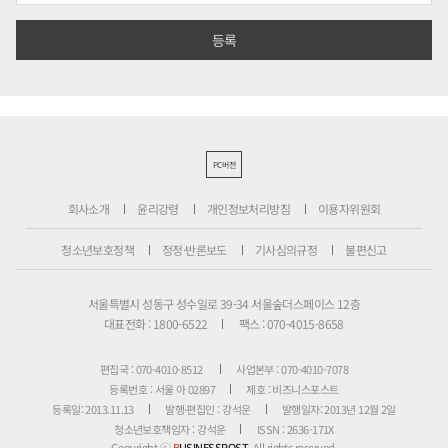
PC버전
회사소개
윤리강령
개인정보처리방침
이용자위원회
청소년보호정책
정정·반론보도
기사심의규정
불편신고
서울특별시 성동구 성수일로 39-34 서울숲더스페이스 12층
대표전화 : 1800-6522
팩스 : 070-4015-8658
편집국 : 070-4010-8512
사업본부 : 070-4010-7078
등록번호 : 서울 아 02897
제호 : 비즈니스포스트
등록일: 2013.11.13
발행·편집인 : 강석운
발행일자: 2013년 12월 2일
청소년보호책임자 : 강석운
ISSN : 2636-171X
Copyright ⓒ
B
USINESSPOST
. All rights reserved.