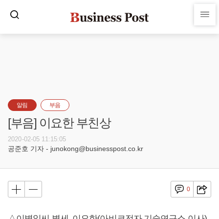
알림
부음
[부음] 이요한 부친상
2020-02-05 11:15:05
공준호 기자 - junokong@businesspost.co.kr
0
△이병일씨 별세, 이요한(아비코전자 기술연구소 이사)