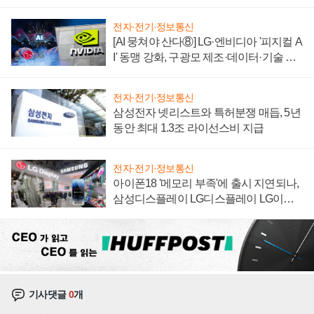
"중요한 이정표"
전자·전기·정보통신
[AI 뭉쳐야 산다⑧] LG·엔비디아 '피지컬 A
I' 동맹 강화, 구광모 제조·데이터·기술 결
집해 종합 로보틱스 기업으로
전자·전기·정보통신
삼성전자 넷리스트와 특허분쟁 매듭, 5년
동안 최대 1.3조 라이선스비 지급
전자·전기·정보통신
아이폰18 '메모리 부족'에 출시 지연되나,
삼성디스플레이 LG디스플레이 LG이노
텍 '탈애플' 수익 다각화 속도
기사댓글
0
개