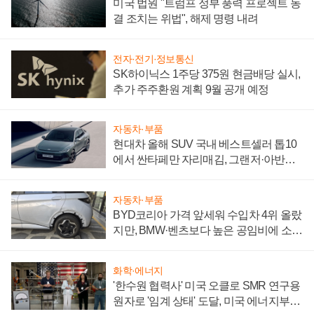
미국 법원 "트럼프 정부 풍력 프로젝트 동
결 조치는 위법", 해제 명령 내려
전자·전기·정보통신
SK하이닉스 1주당 375원 현금배당 실시,
추가 주주환원 계획 9월 공개 예정
자동차·부품
현대차 올해 SUV 국내 베스트셀러 톱10
에서 싼타페만 자리매김, 그랜저·아반떼
'세단 쌍끌이'로 내수 방어
자동차·부품
BYD코리아 가격 앞세워 수입차 4위 올랐
지만, BMW·벤츠보다 높은 공임비에 소비
자 불만 폭발
화학·에너지
'한수원 협력사' 미국 오클로 SMR 연구용
원자로 '임계 상태' 도달, 미국 에너지부