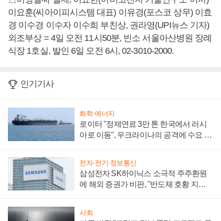
이요훈(씨아이피시스템 대표) 이유경(포스코 상무) 이효
경 이수경 이수자 이수희 부친상, 권라영(UPI뉴스 기자)
외조부상 = 4일 오전 11시50분, 빈소 서울아산병원 장례
식장 1호실, 발인 6일 오전 6시, 02-3010-2000.
인기기사
화학·에너지
로이터 "정제연료 3만 톤 한국에서 러시
아로 이동", 우크라이나의 공격에 수요 늘
어
전자·전기·정보통신
삼성전자 SK하이닉스 소극적 주주환원
에 해외 증권가 비판, "반도체 호황 지속
성 의문"
사회