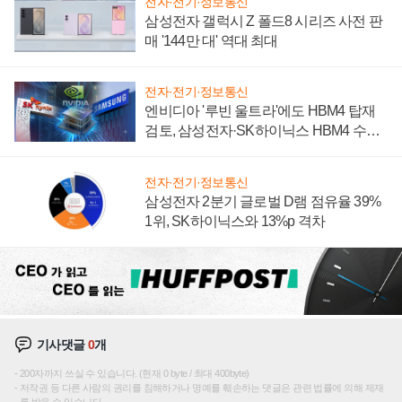
전자·전기·정보통신
삼성전자 갤럭시 Z 폴드8 시리즈 사전 판
매 '144만 대' 역대 최대
전자·전기·정보통신
엔비디아 '루빈 울트라'에도 HBM4 탑재
검토, 삼성전자·SK하이닉스 HBM4 수율
에 주도권 갈린다
전자·전기·정보통신
삼성전자 2분기 글로벌 D램 점유율 39%
1위, SK하이닉스와 13%p 격차
기사댓글
0
개
200자까지 쓰실 수 있습니다. (현재 0 byte / 최대 400byte)
저작권 등 다른 사람의 권리를 침해하거나 명예를 훼손하는 댓글은 관련 법률에 의해 제재
를 받을 수 있습니다.