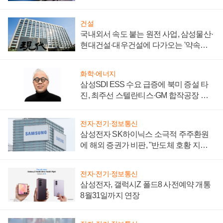
키워
건설
국내외서 속도 붙는 원전 사업, 삼성물산·
현대건설·대우건설에 다가오는 '약속의
시간'
화학·에너지
삼성SDI ESS 수요 급증에 북미 증설 타
진, 최주선 스텔란티스·GM 합작공장 건
설 재추진하나
전자·전기·정보통신
삼성전자 SK하이닉스 소극적 주주환원
에 해외 증권가 비판, "반도체 호황 지속
성 의문"
전자·전기·정보통신
삼성전자, 갤럭시Z 폴드8 사전예약 개통
8월31일까지 연장