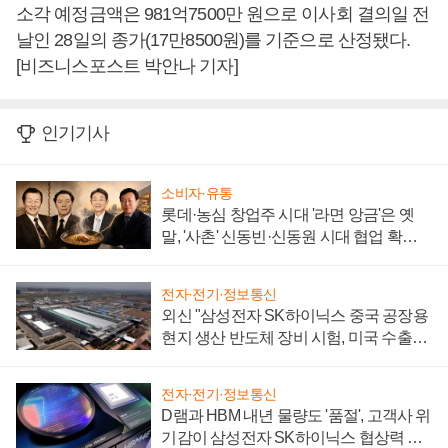
소각 예정금액은 981억7500만 원으로 이사회 결의일 전
날인 28일의 종가(17만8500원)를 기준으로 산정됐다.
[비즈니스포스트 박안나 기자]
인기기사
소비자·유통
롯데·농심 창업주 시대 '라면 앙금'은 옛
말, '사촌' 신동빈·신동원 시대 협업 확대
일로
전자·전기·정보통신
외신 "삼성전자 SK하이닉스 중국 공장용
현지 생산 반도체 장비 시험, 미국 수출통
제 대비"
전자·전기·정보통신
D램과 HBM 내년 물량도 '품절', 고객사 위
기감이 삼성전자 SK하이닉스 협상력 더