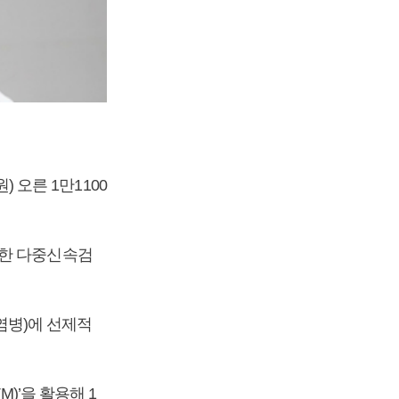
) 오른 1만1100
함한 다중신속검
염병)에 선제적
)’을 활용해 1