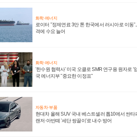
화학·에너지
로이터 "정제연료 3만 톤 한국에서 러시아로 이동"
격에 수요 늘어
화학·에너지
'한수원 협력사' 미국 오클로 SMR 연구용 원자로 '임
국 에너지부 "중요한 이정표"
자동차·부품
현대차 올해 SUV 국내 베스트셀러 톱10에서 싼타
랜저·아반떼 '세단 쌍끌이'로 내수 방어