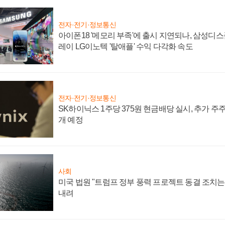
전자·전기·정보통신
아이폰18 '메모리 부족'에 출시 지연되나, 삼성디
레이 LG이노텍 '탈애플' 수익 다각화 속도
전자·전기·정보통신
SK하이닉스 1주당 375원 현금배당 실시, 추가 주
개 예정
사회
미국 법원 "트럼프 정부 풍력 프로젝트 동결 조치는 
내려