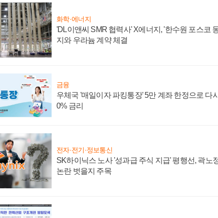
화학·에너지
'DL이앤씨 SMR 협력사' X에너지, '한수원 포스코
지와 우라늄 계약 체결
금융
우체국 '매일이자 파킹통장' 5만 계좌 한정으로 다시 
0% 금리
전자·전기·정보통신
SK하이닉스 노사 '성과급 주식 지급' 평행선, 곽노정
논란 벗을지 주목