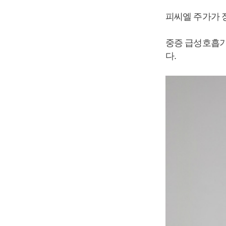
피씨엘 주가가 
중증 급성호흡기
다.