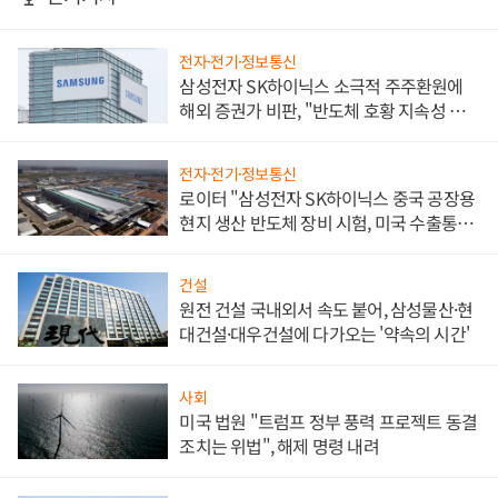
전자·전기·정보통신
삼성전자 SK하이닉스 소극적 주주환원에
해외 증권가 비판, "반도체 호황 지속성 의
문"
전자·전기·정보통신
로이터 "삼성전자 SK하이닉스 중국 공장용
현지 생산 반도체 장비 시험, 미국 수출통제
대비"
건설
원전 건설 국내외서 속도 붙어, 삼성물산·현
대건설·대우건설에 다가오는 '약속의 시간'
사회
미국 법원 "트럼프 정부 풍력 프로젝트 동결
조치는 위법", 해제 명령 내려