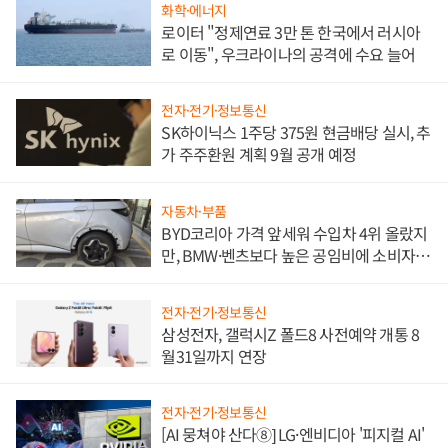
화학·에너지
로이터 "정제연료 3만 톤 한국에서 러시아
로 이동", 우크라이나의 공격에 수요 늘어
전자·전기·정보통신
SK하이닉스 1주당 375원 현금배당 실시, 추
가 주주환원 계획 9월 공개 예정
자동차·부품
BYD코리아 가격 앞세워 수입차 4위 올랐지
만, BMW·벤츠보다 높은 공임비에 소비자
불만 폭발
전자·전기·정보통신
삼성전자, 갤럭시Z 폴드8 사전예약 개통 8
월31일까지 연장
전자·전기·정보통신
[AI 뭉쳐야 산다⑧] LG·엔비디아 '피지컬 AI'