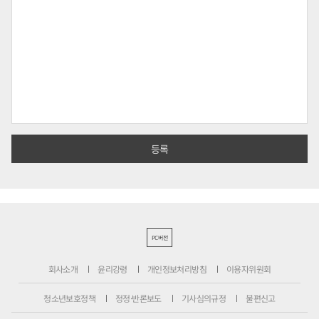
PC버전
회사소개
윤리강령
개인정보처리방침
이용자위원회
청소년보호정책
정정·반론보도
기사심의규정
불편신고