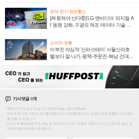
전자·전기·정보통신
[AI 뭉쳐야 산다⑧] LG·엔비디아 '피지컬 A
I' 동맹 강화, 구광모 제조·데이터·기술 결
집해 종합 로보틱스 기업으로
소비자·유통
이부진 야심작 '신라스테이' 서울신라호
텔보다 잘 나가, 평택·주문진·해남·건대로
성장판 더 넓힌다
기사댓글
0
개
200자까지 쓰실 수 있습니다. (현재 0 byte / 최대 400byte)
저작권 등 다른 사람의 권리를 침해하거나 명예를 훼손하는 댓글은 관련 법률에 의해 제재
를 받을 수 있습니다.
타인에게 불쾌감을 주는 욕설 등 비하하는 단어가 내용에 포함되거나 인신공격성 글은 관
리자의 판단에 의해 삭제 합니다.