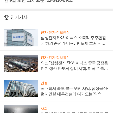
인 9일 오전 11시30분, 02-3410-6920.
인기기사
전자·전기·정보통신
삼성전자 SK하이닉스 소극적 주주환원
에 해외 증권가 비판, "반도체 호황 지속
성 의문"
전자·전기·정보통신
외신 "삼성전자 SK하이닉스 중국 공장용
현지 생산 반도체 장비 시험, 미국 수출통
제 대비"
건설
국내외서 속도 붙는 원전 사업, 삼성물산·
현대건설·대우건설에 다가오는 '약속의
시간'
사회