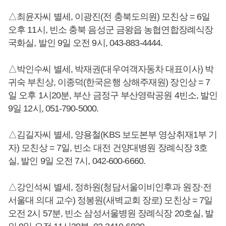
△최윤자씨 별세, 이광진(전 충북도의원) 모친상 = 6일
오후 11시, 빈소 충북 음성군 금왕읍 농협연합장례식장
국화실, 발인 9일 오전 9시, 043-883-4444.
△박인수씨 별세, 박재권(대우여객자동차 대표이사) 박
귀숙 부친상, 이종덕(한국은행 상해주재원) 장인상 = 7
일 오후 1시20분, 부산 금정구 부산영락공원 4빈소, 발인
9일 12시, 051-790-5000.
△김길자씨 별세, 양용철(KBS 보도본부 영상취재1부 기
자) 모친상 = 7일, 빈소 대전 건양대병원 장례식장 3호
실, 발인 9일 오전 7시, 042-600-6660.
△강인석씨 별세, 정하원(청담서울이비인후과 원장·전
서울대 의대 교수) 정봉원(새벽교회 장로) 모친상 = 7일
오전 2시 57분, 빈소 삼성서울병원 장례식장 20호실, 발