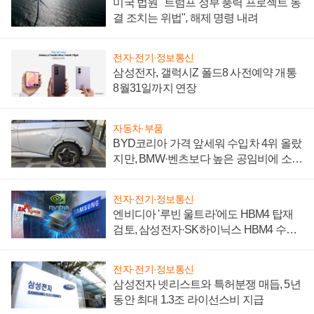
미국 법원 "트럼프 정부 풍력 프로젝트 동
결 조치는 위법", 해제 명령 내려
전자·전기·정보통신
삼성전자, 갤럭시Z 폴드8 사전예약 개통
8월31일까지 연장
자동차·부품
BYD코리아 가격 앞세워 수입차 4위 올랐
지만, BMW·벤츠보다 높은 공임비에 소비
자 불만 폭발
전자·전기·정보통신
엔비디아 '루빈 울트라'에도 HBM4 탑재
검토, 삼성전자·SK하이닉스 HBM4 수율
에 주도권 갈린다
전자·전기·정보통신
삼성전자 넷리스트와 특허분쟁 매듭, 5년
동안 최대 1.3조 라이선스비 지급