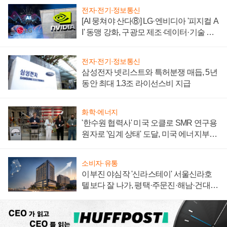
전자·전기·정보통신
[AI 뭉쳐야 산다⑧] LG·엔비디아 '피지컬 A
I' 동맹 강화, 구광모 제조·데이터·기술 결
집해 종합 로보틱스 기업으로
전자·전기·정보통신
삼성전자 넷리스트와 특허분쟁 매듭, 5년
동안 최대 1.3조 라이선스비 지급
화학·에너지
'한수원 협력사' 미국 오클로 SMR 연구용
원자로 '임계 상태' 도달, 미국 에너지부
"중요한 이정표"
소비자·유통
이부진 야심작 '신라스테이' 서울신라호
텔보다 잘 나가, 평택·주문진·해남·건대로
성장판 더 넓힌다