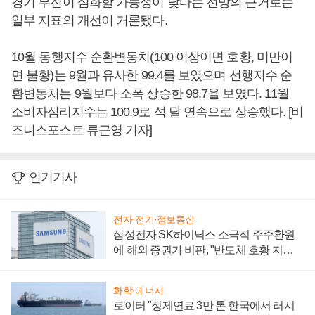
경기 부진이 심화할 가능성이 낮다는 전망의 근거로는
일부 지표의 개선이 거론됐다.
10월 동행지수 순환변동치(100 이상이면 호황, 미만이
면 불황)는 9월과 유사한 99.4를 보였으며 선행지수 순
환변동치는 9월보다 소폭 상승한 98.7을 보였다. 11월
소비자심리지수는 100.9로 석 달 연속으로 상승했다. [비
즈니스포스트 류근영 기자]
인기기사
전자·전기·정보통신
삼성전자 SK하이닉스 소극적 주주환원
에 해외 증권가 비판, "반도체 호황 지속
성 의문"
화학·에너지
로이터 "정제연료 3만 톤 한국에서 러시