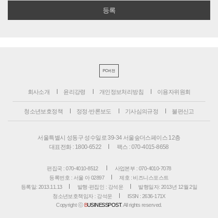
PC버전
회사소개
윤리강령
개인정보처리방침
이용자위원회
청소년보호정책
정정·반론보도
기사심의규정
불편신고
서울특별시 성동구 성수일로 39-34 서울숲더스페이스 12층
대표전화 : 1800-6522
팩스 : 070-4015-8658
편집국 : 070-4010-8512
사업본부 : 070-4010-7078
등록번호 : 서울 아 02897
제호 : 비즈니스포스트
등록일: 2013.11.13
발행·편집인 : 강석운
발행일자: 2013년 12월 2일
청소년보호책임자 : 강석운
ISSN : 2636-171X
Copyright ⓒ
B
USINESSPOST
. All rights reserved.