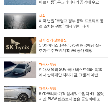
아로 이동", 우크라이나의 공격에 수요 늘
어
사회
미국 법원 "트럼프 정부 풍력 프로젝트 동
결 조치는 위법", 해제 명령 내려
전자·전기·정보통신
SK하이닉스 1주당 375원 현금배당 실시,
추가 주주환원 계획 9월 공개 예정
자동차·부품
현대차 올해 SUV 국내 베스트셀러 톱10
에서 싼타페만 자리매김, 그랜저·아반떼
'세단 쌍끌이'로 내수 방어
자동차·부품
BYD코리아 가격 앞세워 수입차 4위 올랐
지만, BMW·벤츠보다 높은 공임비에 소비
자 불만 폭발