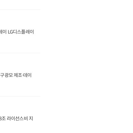
플레이 LG디스플레이
화, 구광모 제조·데이
.3조 라이선스비 지