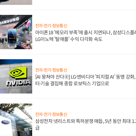
전자·전기·정보통신
아이폰18 '메모리 부족'에 출시 지연되나, 삼성디스
LG이노텍 '탈애플' 수익 다각화 속도
전자·전기·정보통신
[AI 뭉쳐야 산다⑧] LG·엔비디아 '피지컬 AI' 동맹 강
터·기술 결집해 종합 로보틱스 기업으로
전자·전기·정보통신
삼성전자 넷리스트와 특허분쟁 매듭, 5년 동안 최대 1
급