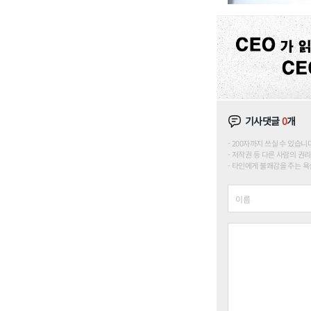
기사댓글
0
개
200자까지 쓰실 수 있습니다. (
저작권 등 다른 사람의 권리
타인에게 불쾌감을 주는 욕설