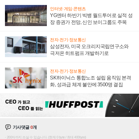
인터넷·게임·콘텐츠
YG엔터 하반기 빅뱅 월드투어로 실적 성
장 증권가 전망, 신인 보이그룹도 주목
전자·전기·정보통신
삼성전자, 미국 오크리지국립연구소와
극저온 히트펌프 개발하기로
전자·전기·정보통신
SK하이닉스 통합노조 설립 움직임 본격
화, 성과급 체계 불만에 3500명 결집
기사댓글
0
개
200자까지 쓰실 수 있습니다. (현재 0 byte / 최대 400byte)