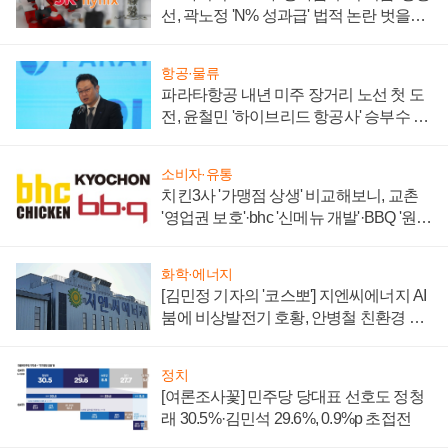
선, 곽노정 'N% 성과급' 법적 논란 벗을지
주목
항공·물류
파라타항공 내년 미주 장거리 노선 첫 도
전, 윤철민 '하이브리드 항공사' 승부수 통
할까
소비자·유통
치킨3사 '가맹점 상생' 비교해보니, 교촌
'영업권 보호'·bhc '신메뉴 개발'·BBQ '원가
부담'
화학·에너지
[김민정 기자의 '코스뽀'] 지엔씨에너지 AI
붐에 비상발전기 호황, 안병철 친환경 에
너지 발전전문기업 향한다
정치
[여론조사꽃] 민주당 당대표 선호도 정청
래 30.5%·김민석 29.6%, 0.9%p 초접전