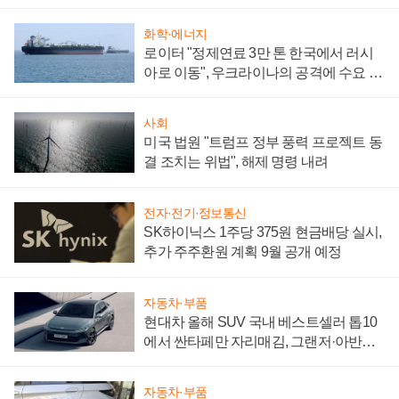
성 의문"
화학·에너지
로이터 "정제연료 3만 톤 한국에서 러시
아로 이동", 우크라이나의 공격에 수요 늘
어
사회
미국 법원 "트럼프 정부 풍력 프로젝트 동
결 조치는 위법", 해제 명령 내려
전자·전기·정보통신
SK하이닉스 1주당 375원 현금배당 실시,
추가 주주환원 계획 9월 공개 예정
자동차·부품
현대차 올해 SUV 국내 베스트셀러 톱10
에서 싼타페만 자리매김, 그랜저·아반떼
'세단 쌍끌이'로 내수 방어
자동차·부품