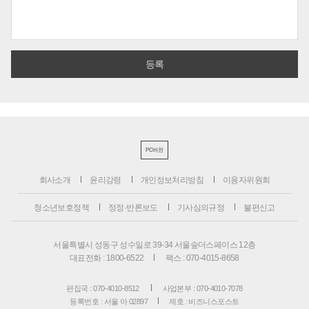
PC버전
회사소개
윤리강령
개인정보처리방침
이용자위원회
청소년보호정책
정정·반론보도
기사심의규정
불편신고
서울특별시 성동구 성수일로 39-34 서울숲더스페이스 12층
대표전화 : 1800-6522
팩스 : 070-4015-8658
편집국 : 070-4010-8512
사업본부 : 070-4010-7078
등록번호 : 서울 아 02897
제호 : 비즈니스포스트