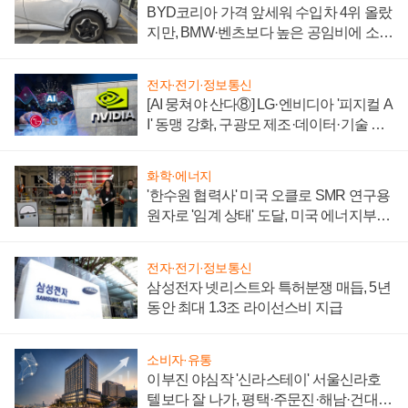
BYD코리아 가격 앞세워 수입차 4위 올랐
지만, BMW·벤츠보다 높은 공임비에 소비
자 불만 폭발
전자·전기·정보통신
[AI 뭉쳐야 산다⑧] LG·엔비디아 '피지컬 A
I' 동맹 강화, 구광모 제조·데이터·기술 결
집해 종합 로보틱스 기업으로
화학·에너지
'한수원 협력사' 미국 오클로 SMR 연구용
원자로 '임계 상태' 도달, 미국 에너지부
"중요한 이정표"
전자·전기·정보통신
삼성전자 넷리스트와 특허분쟁 매듭, 5년
동안 최대 1.3조 라이선스비 지급
소비자·유통
이부진 야심작 '신라스테이' 서울신라호
텔보다 잘 나가, 평택·주문진·해남·건대로