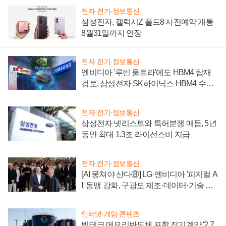
전자·전기·정보통신
삼성전자, 갤럭시Z 폴드8 사전예약 개통
8월31일까지 연장
전자·전기·정보통신
엔비디아 '루빈 울트라'에도 HBM4 탑재
검토, 삼성전자·SK하이닉스 HBM4 수율
에 주도권 갈린다
전자·전기·정보통신
삼성전자 넷리스트와 특허분쟁 매듭, 5년
동안 최대 1.3조 라이선스비 지급
전자·전기·정보통신
[AI 뭉쳐야 산다⑧] LG·엔비디아 '피지컬 A
I' 동맹 강화, 구광모 제조·데이터·기술 결
집해 종합 로보틱스 기업으로
인터넷·게임·콘텐츠
빅테크 메모리반도체 포함 장기계약 '2.7