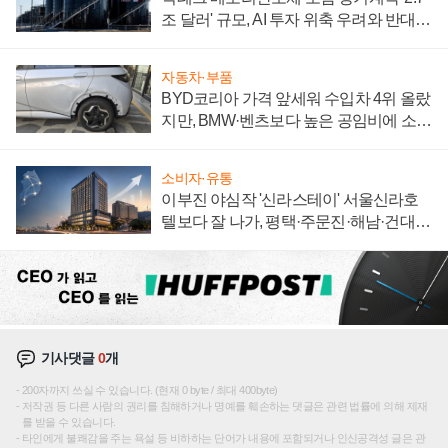
조 달러' 규모, AI 투자 위축 우려와 반대
신호
자동차·부품
BYD코리아 가격 앞세워 수입차 4위 올랐
지만, BMW·벤츠보다 높은 공임비에 소비
자 불만 폭발
소비자·유통
이부진 야심작 '신라스테이' 서울신라호
텔보다 잘 나가, 평택·주문진·해남·건대로
성장판 더 넓힌다
기사댓글
0
개
200자까지 쓰실 수 있습니다. (현재 0 byte / 최대 400byte)
저작권 등 다른 사람의 권리를 침해하거나 명예를 훼손하는 댓글은 관련 법률에 의해 제재
를 받을 수 있습니다.
타인에게 불쾌감을 주는 욕설 등 비하하는 단어가 내용에 포함되거나 인신공격성 글은 관