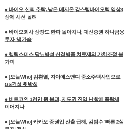
● 바이오 신뢰 추락, 남은 메지온 강스템바이오텍 임상3
상에 시선 몰려
● 바이오회사 상장도 한파 몰아치나, 대신증권 하나금융
투자 '냉가슴'
● 헬릭스미스 당뇨병성 신경병증 치료제의 가치조정 불
가피
● [오늘Who] 김환열, 자이에스앤디 중소주택사업으로
GS건설 뒷받침
● 비트코인 1천만 원 붕괴, 제도권 진입 난항에 폭락세
이어지나
● [오늘Who] 카카오 증권업 진출 급해, 김범수 '빠른 2심