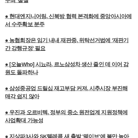
무죄' 절실
● 현대엔지니어링, 신북방 협력 본격화에 중앙아시아에
서 수주확보 분주
● 농협회장은 임기 내내 재판중, 위탁선거법에 '재판기
간 강행규정' 필요
● [오늘Who] 시뇨라, 르노삼성차 생산 줄인 데 이어 감
원도 돌파하나
● 삼성중공업 드릴십 재고부담 커져, 시추시장 부진해
매각 쉽지 않아
● 우진과 오르비텍, 정부의 중소 원전업계 지원정책에
사업확대 가능성
● 지상파3사와 SK텔레콤 새 출발 '웨이브'에 불만 높아