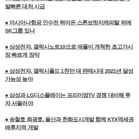
발빠른 대처 시급
● 아시아나항공 인수전 뛰어든 스톤브릿지캐피탈 뒤에
SK그룹 있나
● 삼성전자, 갤럭시노트10으로 애플이 개척한 초고가시
장 빠르게 장악
● 삼성전자, 갤럭시폴드 1천만 대 판매시대 2021년 달성
가능성 높아
● 삼성과 LG디스플레이는 프리미엄TV 경쟁 대비해 투
자 서둘러야
● 송철호 최광호, 울산과 한화도시개발 함께 KTX역세권
배후지역 개발