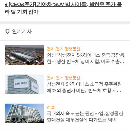
● [CEO&주가] 기아차 'SUV 빅 사이클', 박한우 주가 올
라 탈 기회 잡아
인기기사
전자·전기·정보통신
외신 "삼성전자 SK하이닉스 중국 공장용
현지 생산 반도체 장비 시험, 미국 수출통
제 대비"
전자·전기·정보통신
삼성전자 SK하이닉스 소극적 주주환원
에 해외 증권가 비판, "반도체 호황 지속
성 의문"
건설
국내외서 속도 붙는 원전 사업, 삼성물산·
현대건설·대우건설에 다가오는 '약속의
시간'