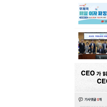
기사댓글
0
개