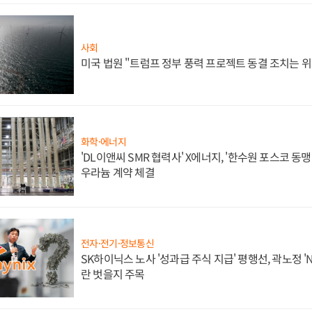
사회
미국 법원 "트럼프 정부 풍력 프로젝트 동결 조치는 위
화학·에너지
'DL이앤씨 SMR 협력사' X에너지, '한수원 포스코 
우라늄 계약 체결
전자·전기·정보통신
SK하이닉스 노사 '성과급 주식 지급' 평행선, 곽노정 '
란 벗을지 주목