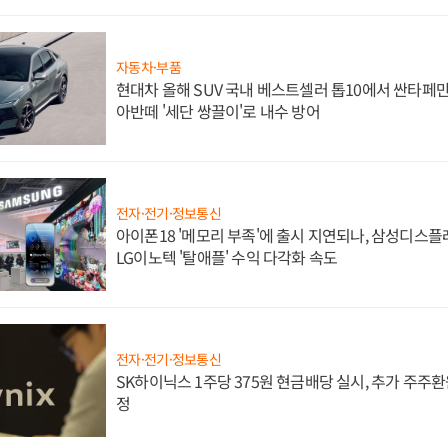
자동차·부품
현대차 올해 SUV 국내 베스트셀러 톱10에서 싼타페만
아반떼 '세단 쌍끌이'로 내수 방어
전자·전기·정보통신
아이폰18 '메모리 부족'에 출시 지연되나, 삼성디스
LG이노텍 '탈애플' 수익 다각화 속도
전자·전기·정보통신
SK하이닉스 1주당 375원 현금배당 실시, 추가 주주환
정