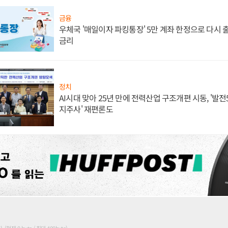
금융
우체국 '매일이자 파킹통장' 5만 계좌 한정으로 다시 출시
금리
정치
AI시대 맞아 25년 만에 전력산업 구조개편 시동, '발전5
지주사' 재편론도