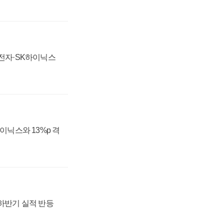
성전자·SK하이닉스
하이닉스와 13%p 격
 하반기 실적 반등