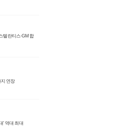
 스텔란티스·GM 합
까지 연장
대' 역대 최대