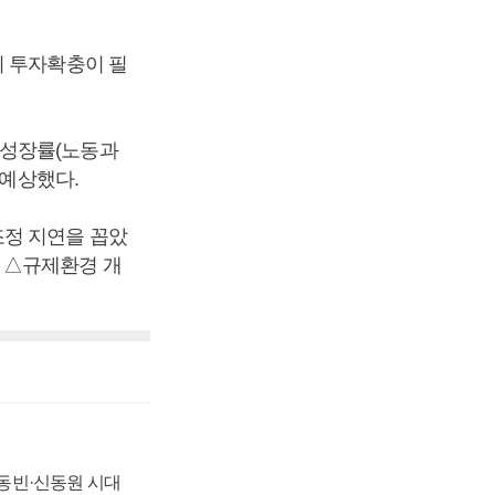
의 투자확충이 필
재성장률(노동과
 예상했다.
조정 지연을 꼽았
 △규제환경 개
 신동빈·신동원 시대