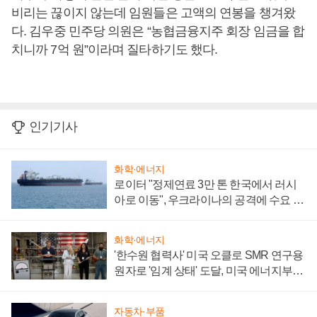
비리는 끊이지 않는데 임원들은 고액의 연봉을 챙겨왔
다. 김우중 민주당 의원은 “농협금융지주 회장 임금을 합
치니까 7억 원”이라며 질타하기도 했다.
인기기사
화학·에너지
로이터 "정제연료 3만 톤 한국에서 러시
아로 이동", 우크라이나의 공격에 수요 늘
어
화학·에너지
'한수원 협력사' 미국 오클로 SMR 연구용
원자로 '임계 상태' 도달, 미국 에너지부
"중요한 이정표"
자동차·부품