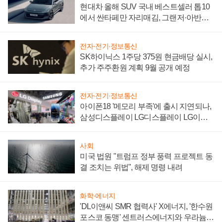
현대차 올해 SUV 국내 베스트셀러 톱10
에서 싼타페만 자리매김, 그랜저·아반떼
'세단 쌍끌이'로 내수 방어
전자·전기·정보통신
SK하이닉스 1주당 375원 현금배당 실시,
추가 주주환원 계획 9월 공개 예정
전자·전기·정보통신
아이폰18 '메모리 부족'에 출시 지연되나,
삼성디스플레이 LG디스플레이 LG이노
텍 '탈애플' 수익 다각화 속도
사회
미국 법원 "트럼프 정부 풍력 프로젝트 동
결 조치는 위법", 해제 명령 내려
화학·에너지
'DL이앤씨 SMR 협력사' X에너지, '한수원
포스코 동맹' 센트러스에너지와 우라늄