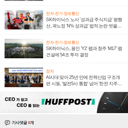
계약 체결
전자·전기·정보통신
SK하이닉스 노사 '성과급 주식지급' 평행
선, 곽노정 'N% 성과급' 법적 논란 벗을지
주목
전자·전기·정보통신
SK하이닉스, 용인 'Y2' 팹과 청주 'M17' 팹
건설에 54조 투자 결정
정치
AI시대 맞아 25년 만에 전력산업 구조개
편 시동, '발전5사 통합' 넘어 '한전 지주사'
재편론도
기사댓글
0
개