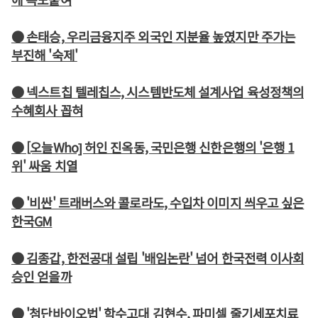
● 손태승, 우리금융지주 외국인 지분율 높였지만 주가는
부진해 '숙제'
● 넥스트칩 텔레칩스, 시스템반도체 설계사업 육성정책의
수혜회사 꼽혀
● [오늘Who] 허인 진옥동, 국민은행 신한은행의 '은행 1
위' 싸움 치열
● '비싼' 트래버스와 콜로라도, 수입차 이미지 씌우고 싶은
한국GM
● 김종갑, 한전공대 설립 '배임논란' 넘어 한국전력 이사회
승인 얻을까
● '첨단바이오법' 학수고대 김현수, 파미셀 줄기세포치료