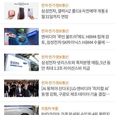
전자·전기·정보통신
삼성전자, 갤럭시Z 폴드8 사전예약 개통 8
월31일까지 연장
전자·전기·정보통신
엔비디아 '루빈 울트라'에도 HBM4 탑재 검
토, 삼성전자·SK하이닉스 HBM4 수율에 주
도권 갈린다
전자·전기·정보통신
삼성전자 넷리스트와 특허분쟁 매듭, 5년 동
안 최대 1.3조 라이선스비 지급
전자·전기·정보통신
[AI 뭉쳐야 산다⑧] LG·엔비디아 '피지컬 AI'
동맹 강화, 구광모 제조·데이터·기술 결집
해 종합 로보틱스 기업으로
자동차·부품
BYD코리아 가격 앞세워 수입차 4위 올랐지