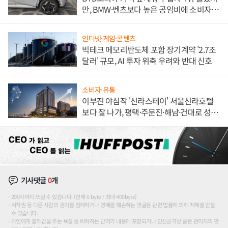
만, BMW·벤츠보다 높은 공임비에 소비자
불만 폭발
인터넷·게임·콘텐츠
빅테크 메모리반도체 포함 장기계약 '2.7조
달러' 규모, AI 투자 위축 우려와 반대 신호
소비자·유통
이부진 야심작 '신라스테이' 서울신라호텔
보다 잘 나가, 평택·주문진·해남·건대로 성
장판 더 넓힌다
기사댓글
0
개
200자까지 쓰실 수 있습니다. (현재 0 byte / 최대 400byte)
저작권 등 다른 사람의 권리를 침해하거나 명예를 훼손하는 댓글은 관련 법률에 의해 제재를 받을
수 있습니다.
타인에게 불쾌감을 주는 욕설 등 비하하는 단어가 내용에 포함되거나 인신공격성 글은 관리자의 판