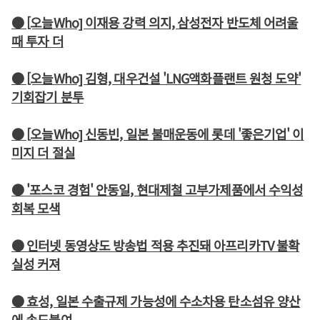
● [오늘Who] 이재용 강력 의지, 삼성전자 반도체 어려울
때 투자 더
● [오늘Who] 김형, 대우건설 'LNG액화플랜트 원청 도약'
기회잡기 분투
● [오늘Who] 신동빈, 일본 불매운동에 롯데 '좋은기업' 이
미지 더 절실
● '포스코 경험' 안동일, 현대제철 고부가제품에서 수익성
회복 모색
● 인터넷 동영상도 방송법 적용 추진돼 아프리카TV 불확
실성 커져
● 효성, 일본 수출규제 가능성에 수소차용 탄소섬유 양산
에 속도붙여