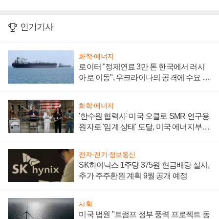
인기기사
화학·에너지
로이터 "정제연료 3만 톤 한국에서 러시
아로 이동", 우크라이나의 공격에 수요 늘
어
화학·에너지
'한수원 협력사' 미국 오클로 SMR 연구용
원자로 '임계 상태' 도달, 미국 에너지부
"중요한 이정표"
전자·전기·정보통신
SK하이닉스 1주당 375원 현금배당 실시,
추가 주주환원 계획 9월 공개 예정
사회
미국 법원 "트럼프 정부 풍력 프로젝트 동