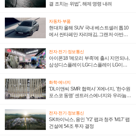
결 조치는 위법", 해제 명령 내려
자동차·부품
현대차 올해 SUV 국내 베스트셀러 톱10
에서 싼타페만 자리매김, 그랜저·아반떼
'세단 쌍끌이'로 내수 방어
전자·전기·정보통신
아이폰18 '메모리 부족'에 출시 지연되나,
삼성디스플레이 LG디스플레이 LG이노
텍 '탈애플' 수익 다각화 속도
화학·에너지
'DL이앤씨 SMR 협력사' X에너지, '한수원
포스코 동맹' 센트러스에너지와 우라늄
계약 체결
전자·전기·정보통신
SK하이닉스, 용인 'Y2' 팹과 청주 'M17' 팹
건설에 54조 투자 결정