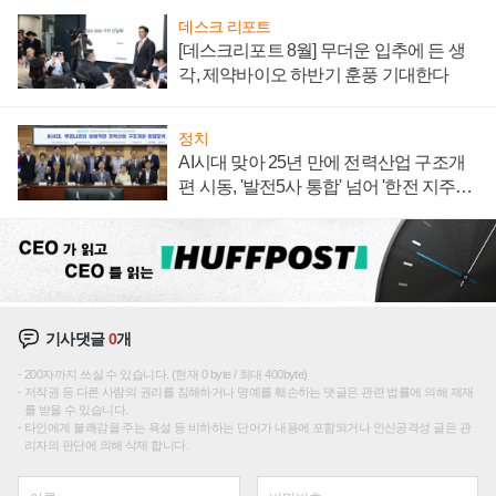
데스크 리포트
[데스크리포트 8월] 무더운 입추에 든 생
각, 제약바이오 하반기 훈풍 기대한다
정치
AI시대 맞아 25년 만에 전력산업 구조개
편 시동, '발전5사 통합' 넘어 '한전 지주사'
재편론도
기사댓글
0
개
200자까지 쓰실 수 있습니다. (현재 0 byte / 최대 400byte)
저작권 등 다른 사람의 권리를 침해하거나 명예를 훼손하는 댓글은 관련 법률에 의해 제재
를 받을 수 있습니다.
타인에게 불쾌감을 주는 욕설 등 비하하는 단어가 내용에 포함되거나 인신공격성 글은 관
리자의 판단에 의해 삭제 합니다.