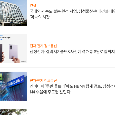
건설
국내외서 속도 붙는 원전 사업, 삼성물산·현대건설·
'약속의 시간'
전자·전기·정보통신
삼성전자, 갤럭시Z 폴드8 사전예약 개통 8월31일까
전자·전기·정보통신
엔비디아 '루빈 울트라'에도 HBM4 탑재 검토, 삼성전
M4 수율에 주도권 갈린다