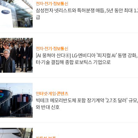
전자·전기·정보통신
삼성전자 넷리스트와 특허분쟁 매듭, 5년 동안 최대 1
급
전자·전기·정보통신
[AI 뭉쳐야 산다⑧] LG·엔비디아 '피지컬 AI' 동맹 강
터·기술 결집해 종합 로보틱스 기업으로
인터넷·게임·콘텐츠
빅테크 메모리반도체 포함 장기계약 '2.7조 달러' 규모,
와 반대 신호