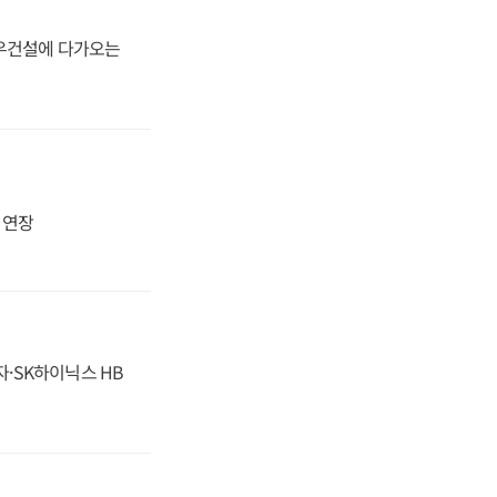
대우건설에 다가오는
지 연장
자·SK하이닉스 HB