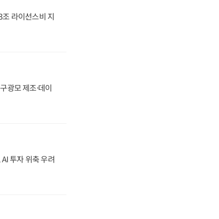
.3조 라이선스비 지
화, 구광모 제조·데이
 AI 투자 위축 우려