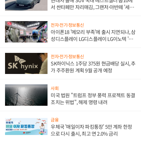
현대차 올해 SUV 국내 베스트셀러 톱10에
서 싼타페만 자리매김, 그랜저·아반떼 '세단
쌍끌이'로 내수 방어
전자·전기·정보통신
아이폰18 '메모리 부족'에 출시 지연되나, 삼
성디스플레이 LG디스플레이 LG이노텍 '탈
애플' 수익 다각화 속도
전자·전기·정보통신
SK하이닉스 1주당 375원 현금배당 실시, 추
가 주주환원 계획 9월 공개 예정
사회
미국 법원 "트럼프 정부 풍력 프로젝트 동결
조치는 위법", 해제 명령 내려
금융
우체국 '매일이자 파킹통장' 5만 계좌 한정
으로 다시 출시, 최고 연 2.0% 금리