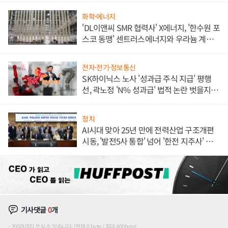
화학·에너지
'DL이앤씨 SMR 협력사' X에너지, '한수원 포
스코 동맹' 센트러스에너지와 우라늄 계약
체결
전자·전기·정보통신
SK하이닉스 노사 '성과급 주식 지급' 평행
선, 곽노정 'N% 성과급' 법적 논란 벗을지 주
목
정치
AI시대 맞아 25년 만에 전력산업 구조개편
시동, '발전5사 통합' 넘어 '한전 지주사' 재편
론도
기사댓글
0
개
200자까지 쓰실 수 있습니다. (현재 0 byte / 최대 400byte)