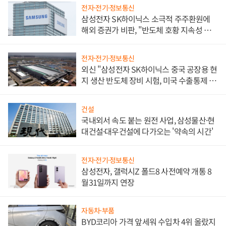
전자·전기·정보통신
삼성전자 SK하이닉스 소극적 주주환원에
해외 증권가 비판, "반도체 호황 지속성 의
문"
전자·전기·정보통신
외신 "삼성전자 SK하이닉스 중국 공장용 현
지 생산 반도체 장비 시험, 미국 수출통제 대
비"
건설
국내외서 속도 붙는 원전 사업, 삼성물산·현
대건설·대우건설에 다가오는 '약속의 시간'
전자·전기·정보통신
삼성전자, 갤럭시Z 폴드8 사전예약 개통 8
월31일까지 연장
자동차·부품
BYD코리아 가격 앞세워 수입차 4위 올랐지