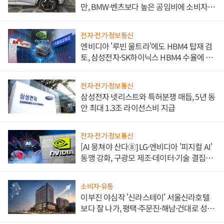
만, BMW·벤츠보다 높은 공임비에 소비자
불만 폭발
전자·전기·정보통신
엔비디아 '루빈 울트라'에도 HBM4 탑재 검
토, 삼성전자·SK하이닉스 HBM4 수율에 주
도권 갈린다
전자·전기·정보통신
삼성전자 넷리스트와 특허분쟁 매듭, 5년 동
안 최대 1.3조 라이선스비 지급
전자·전기·정보통신
[AI 뭉쳐야 산다⑧] LG·엔비디아 '피지컬 AI'
동맹 강화, 구광모 제조·데이터·기술 결집
해 종합 로보틱스 기업으로
소비자·유통
이부진 야심작 '신라스테이' 서울신라호텔
보다 잘 나가, 평택·주문진·해남·건대로 성
장판 더 넓힌다