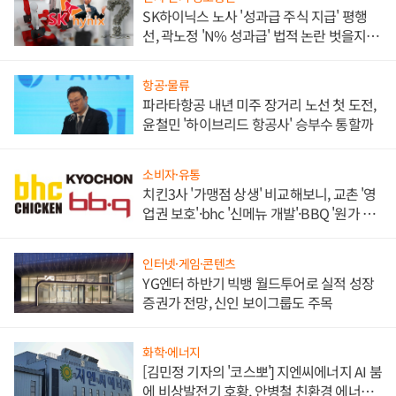
SK하이닉스 노사 '성과급 주식 지급' 평행
선, 곽노정 'N% 성과급' 법적 논란 벗을지 주
목
항공·물류
파라타항공 내년 미주 장거리 노선 첫 도전,
윤철민 '하이브리드 항공사' 승부수 통할까
소비자·유통
치킨3사 '가맹점 상생' 비교해보니, 교촌 '영
업권 보호'·bhc '신메뉴 개발'·BBQ '원가 부
담'
인터넷·게임·콘텐츠
YG엔터 하반기 빅뱅 월드투어로 실적 성장
증권가 전망, 신인 보이그룹도 주목
화학·에너지
[김민정 기자의 '코스뽀'] 지엔씨에너지 AI 붐
에 비상발전기 호황, 안병철 친환경 에너지