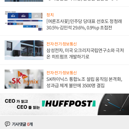
발전전문기업 향한다
정치
[여론조사꽃] 민주당 당대표 선호도 정청래
30.5%·김민석 29.6%, 0.9%p 초접전
전자·전기·정보통신
삼성전자, 미국 오크리지국립연구소와 극저
온 히트펌프 개발하기로
전자·전기·정보통신
SK하이닉스 통합노조 설립 움직임 본격화,
성과급 체계 불만에 3500명 결집
기사댓글
0
개