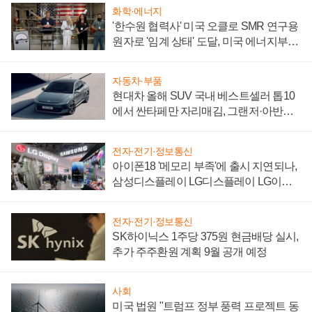
화학·에너지
'한수원 협력사' 미국 오클로 SMR 연구용
원자로 '임계 상태' 도달, 미국 에너지부
"중요한 이정표"
자동차·부품
현대차 올해 SUV 국내 베스트셀러 톱10
에서 싼타페만 자리매김, 그랜저·아반떼
'세단 쌍끌이'로 내수 방어
전자·전기·정보통신
아이폰18 '메모리 부족'에 출시 지연되나,
삼성디스플레이 LG디스플레이 LG이노
텍 '탈애플' 수익 다각화 속도
전자·전기·정보통신
SK하이닉스 1주당 375원 현금배당 실시,
추가 주주환원 계획 9월 공개 예정
사회
미국 법원 "트럼프 정부 풍력 프로젝트 동