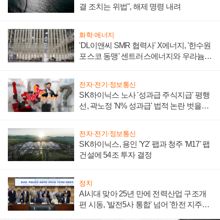
결 조치는 위법", 해제 명령 내려
화학·에너지
'DL이앤씨 SMR 협력사' X에너지, '한수원
포스코 동맹' 센트러스에너지와 우라늄
계약 체결
전자·전기·정보통신
SK하이닉스 노사 '성과급 주식지급' 평행
선, 곽노정 'N% 성과급' 법적 논란 벗을지
주목
전자·전기·정보통신
SK하이닉스, 용인 'Y2' 팹과 청주 'M17' 팹
건설에 54조 투자 결정
정치
AI시대 맞아 25년 만에 전력산업 구조개
편 시동, '발전5사 통합' 넘어 '한전 지주사'
재편론도