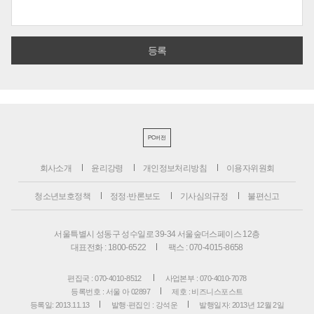
PC버전
회사소개
윤리강령
개인정보처리방침
이용자위원회
청소년보호정책
정정·반론보도
기사심의규정
불편신고
서울특별시 성동구 성수일로 39-34 서울숲더스페이스 12층
대표전화 : 1800-6522
팩스 : 070-4015-8658
편집국 : 070-4010-8512
사업본부 : 070-4010-7078
등록번호 : 서울 아 02897
제호 : 비즈니스포스트
등록일: 2013.11.13
발행·편집인 : 강석운
발행일자: 2013년 12월 2일