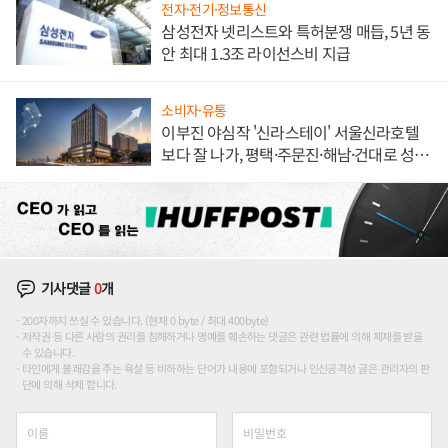
전자·전기·정보통신
삼성전자 넷리스트와 특허분쟁 매듭, 5년 동
안 최대 1.3조 라이선스비 지급
소비자·유통
이부진 야심작 '신라스테이' 서울신라호텔
보다 잘 나가, 평택·주문진·해남·건대로 성
장판 더 넓힌다
기사댓글
0
개
200자까지 쓰실 수 있습니다. (현재 0 byte / 최대 400byte)
저작권 등 다른 사람의 권리를 침해하거나 명예를 훼손하는 댓글은 관련 법률에 의해 제재를 받을
수 있습니다.
타인에게 불쾌감을 주는 욕설 등 비하하는 단어가 내용에 포함되거나 인신공격성 글은 관리자의 판
단에 의해 삭제 합니다.