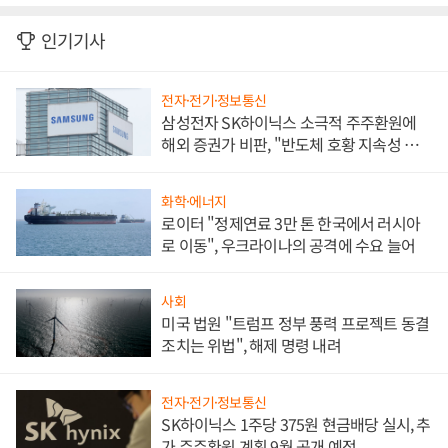
인기기사
전자·전기·정보통신
삼성전자 SK하이닉스 소극적 주주환원에
해외 증권가 비판, "반도체 호황 지속성 의
문"
화학·에너지
로이터 "정제연료 3만 톤 한국에서 러시아
로 이동", 우크라이나의 공격에 수요 늘어
사회
미국 법원 "트럼프 정부 풍력 프로젝트 동결
조치는 위법", 해제 명령 내려
전자·전기·정보통신
SK하이닉스 1주당 375원 현금배당 실시, 추
가 주주환원 계획 9월 공개 예정