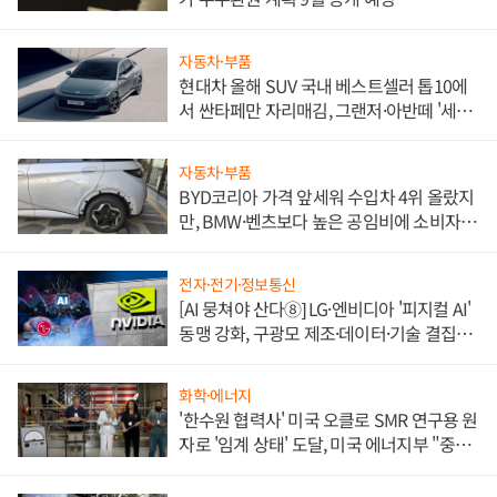
자동차·부품
현대차 올해 SUV 국내 베스트셀러 톱10에
서 싼타페만 자리매김, 그랜저·아반떼 '세단
쌍끌이'로 내수 방어
자동차·부품
BYD코리아 가격 앞세워 수입차 4위 올랐지
만, BMW·벤츠보다 높은 공임비에 소비자
불만 폭발
전자·전기·정보통신
[AI 뭉쳐야 산다⑧] LG·엔비디아 '피지컬 AI'
동맹 강화, 구광모 제조·데이터·기술 결집
해 종합 로보틱스 기업으로
화학·에너지
'한수원 협력사' 미국 오클로 SMR 연구용 원
자로 '임계 상태' 도달, 미국 에너지부 "중요
한 이정표"