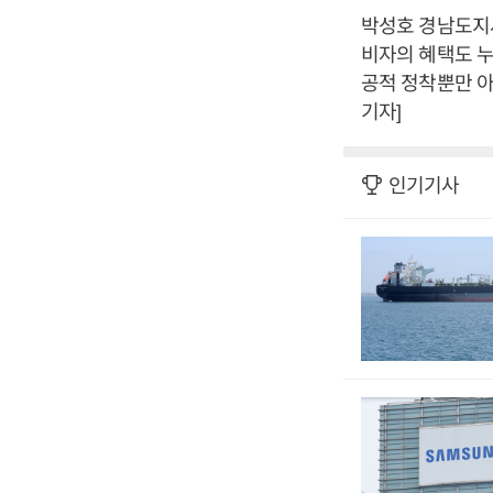
박성호 경남도지
비자의 혜택도 누
공적 정착뿐만 아
기자]
인기기사