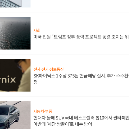
사회
미국 법원 "트럼프 정부 풍력 프로젝트 동결 조치는 위
전자·전기·정보통신
SK하이닉스 1주당 375원 현금배당 실시, 추가 주주환
정
자동차·부품
현대차 올해 SUV 국내 베스트셀러 톱10에서 싼타페만
아반떼 '세단 쌍끌이'로 내수 방어