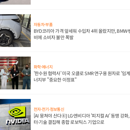
자동차·부품
BYD코리아 가격 앞세워 수입차 4위 올랐지만, BMW
비에 소비자 불만 폭발
화학·에너지
'한수원 협력사' 미국 오클로 SMR 연구용 원자로 '임계 
너지부 "중요한 이정표"
전자·전기·정보통신
[AI 뭉쳐야 산다⑧] LG·엔비디아 '피지컬 AI' 동맹 강
터·기술 결집해 종합 로보틱스 기업으로