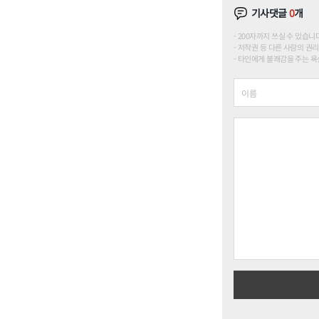
기사댓글
0
개
200자까지 쓰실 수 있습니다. (
저작권 등 다른 사람의 권리
타인에게 불쾌감을 주는 욕설