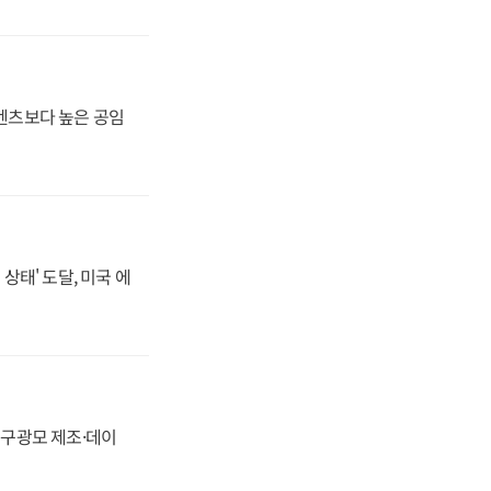
·벤츠보다 높은 공임
상태' 도달, 미국 에
화, 구광모 제조·데이