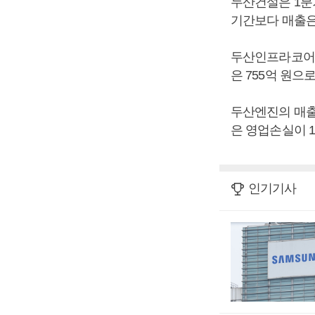
두산건설은 1분기
기간보다 매출은 
두산인프라코어의
은 755억 원으
두산엔진의 매출은
은 영업손실이 1
인기기사