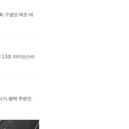
강화, 구광모 제조·데
 1.3조 라이선스비
가, 평택·주문진·