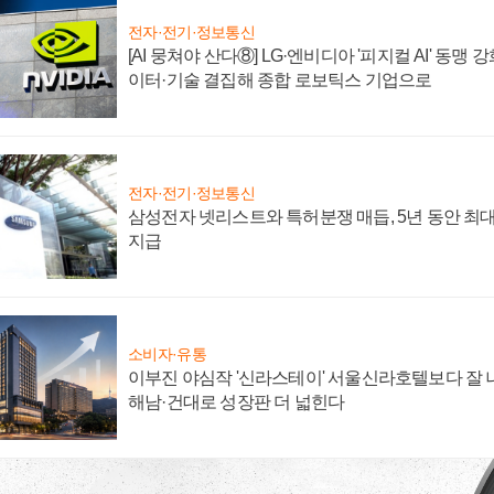
전자·전기·정보통신
[AI 뭉쳐야 산다⑧] LG·엔비디아 '피지컬 AI' 동맹 
이터·기술 결집해 종합 로보틱스 기업으로
전자·전기·정보통신
삼성전자 넷리스트와 특허분쟁 매듭, 5년 동안 최대
지급
소비자·유통
이부진 야심작 '신라스테이' 서울신라호텔보다 잘 나
해남·건대로 성장판 더 넓힌다