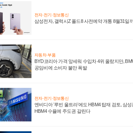
전자·전기·정보통신
삼성전자, 갤럭시Z 폴드8 사전예약 개통 8월31일
자동차·부품
BYD코리아 가격 앞세워 수입차 4위 올랐지만, B
공임비에 소비자 불만 폭발
전자·전기·정보통신
엔비디아 '루빈 울트라'에도 HBM4 탑재 검토, 삼
HBM4 수율에 주도권 갈린다