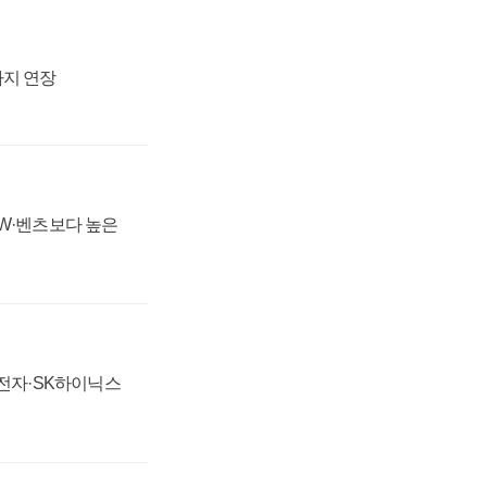
까지 연장
MW·벤츠보다 높은
성전자·SK하이닉스