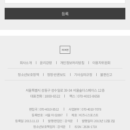
PC버전
회사소개
윤리강령
개인정보처리방침
이용자위원회
청소년보호정책
정정·반론보도
기사심의규정
불편신고
서울특별시 성동구 성수일로 39-34 서울숲더스페이스 12층
대표전화 : 1800-6522
팩스 : 070-4015-8658
편집국 : 070-4010-8512
사업본부 : 070-4010-7078
등록번호 : 서울 아 02897
제호 : 비즈니스포스트
등록일: 2013.11.13
발행·편집인 : 강석운
발행일자: 2013년 12월 2일
청소년보호책임자 : 강석운
ISSN : 2636-171X