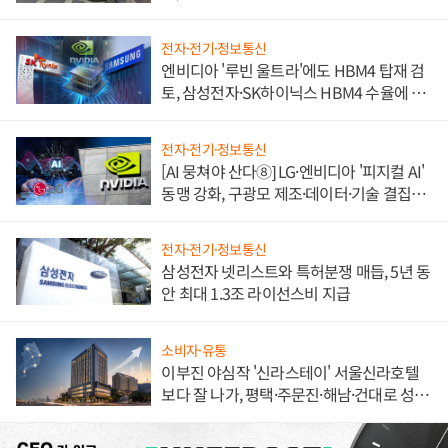
불만 폭발
전자·전기·정보통신
엔비디아 '루빈 울트라'에도 HBM4 탑재 검
토, 삼성전자·SK하이닉스 HBM4 수율에 주
도권 갈린다
전자·전기·정보통신
[AI 뭉쳐야 산다⑧] LG·엔비디아 '피지컬 AI'
동맹 강화, 구광모 제조·데이터·기술 결집
해 종합 로보틱스 기업으로
전자·전기·정보통신
삼성전자 넷리스트와 특허분쟁 매듭, 5년 동
안 최대 1.3조 라이선스비 지급
소비자·유통
이부진 야심작 '신라스테이' 서울신라호텔
보다 잘 나가, 평택·주문진·해남·건대로 성
장판 더 넓힌다