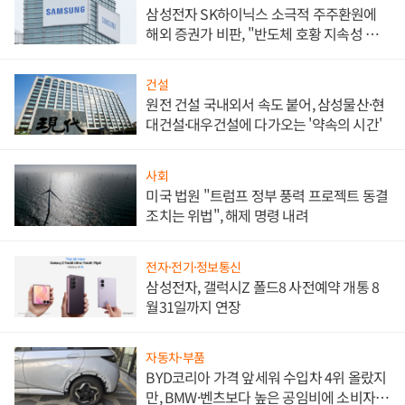
삼성전자 SK하이닉스 소극적 주주환원에
해외 증권가 비판, "반도체 호황 지속성 의
문"
건설
원전 건설 국내외서 속도 붙어, 삼성물산·현
대건설·대우건설에 다가오는 '약속의 시간'
사회
미국 법원 "트럼프 정부 풍력 프로젝트 동결
조치는 위법", 해제 명령 내려
전자·전기·정보통신
삼성전자, 갤럭시Z 폴드8 사전예약 개통 8
월31일까지 연장
자동차·부품
BYD코리아 가격 앞세워 수입차 4위 올랐지
만, BMW·벤츠보다 높은 공임비에 소비자