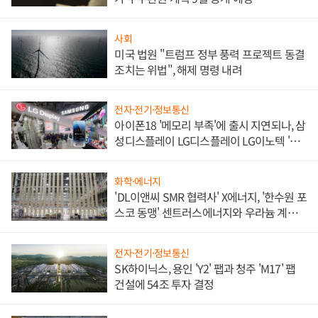
사회
미국 법원 "트럼프 정부 풍력 프로젝트 동결
조치는 위법", 해제 명령 내려
전자·전기·정보통신
아이폰18 '메모리 부족'에 출시 지연되나, 삼
성디스플레이 LG디스플레이 LG이노텍 '탈
애플' 수익 다각화 속도
화학·에너지
'DL이앤씨 SMR 협력사' X에너지, '한수원 포
스코 동맹' 센트러스에너지와 우라늄 계약
체결
전자·전기·정보통신
SK하이닉스, 용인 'Y2' 팹과 청주 'M17' 팹
건설에 54조 투자 결정