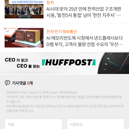
정치
AI시대 맞아 25년 만에 전력산업 구조개편
시동, '발전5사 통합' 넘어 '한전 지주사' 재편
론도
전자·전기·정보통신
AI 메모리반도체 시장에서 낸드플래시보다
D램 부각, 고객사 물량 선점 수요의 '우선순
위'
기사댓글
0
개
200자까지 쓰실 수 있습니다. (현재 0 byte / 최대 400byte)
저작권 등 다른 사람의 권리를 침해하거나 명예를 훼손하는 댓글은 관련 법률에 의해 제재를 받을
수 있습니다.
타인에게 불쾌감을 주는 욕설 등 비하하는 단어가 내용에 포함되거나 인신공격성 글은 관리자의 판
단에 의해 삭제 합니다.