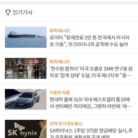
인기기사
화학·에너지
로이터 "정제연료 3만 톤 한국에서 러시아
로 이동", 우크라이나의 공격에 수요 늘어
화학·에너지
'한수원 협력사' 미국 오클로 SMR 연구용 원
자로 '임계 상태' 도달, 미국 에너지부 "중요
한 이정표"
자동차·부품
현대차 올해 SUV 국내 베스트셀러 톱10에
서 싼타페만 자리매김, 그랜저·아반떼 '세단
쌍끌이'로 내수 방어
전자·전기·정보통신
SK하이닉스 1주당 375원 현금배당 실시, 추
가 주주환원 계획 9월 공개 예정