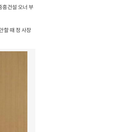
중흥건설 오너 부
안할 때 정 사장