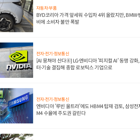
자동차·부품
BYD코리아 가격 앞세워 수입차 4위 올랐지만, BMW
비에 소비자 불만 폭발
전자·전기·정보통신
[AI 뭉쳐야 산다⑧] LG·엔비디아 '피지컬 AI' 동맹 강
터·기술 결집해 종합 로보틱스 기업으로
전자·전기·정보통신
엔비디아 '루빈 울트라'에도 HBM4 탑재 검토, 삼성전
M4 수율에 주도권 갈린다