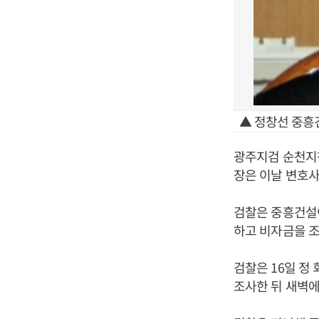
▲ 정창선 중흥
광주지검 순천지청
장은 이날 변호사
검찰은 중흥건설
하고 비자금을 조
검찰은 16일 정
조사한 뒤 새벽에