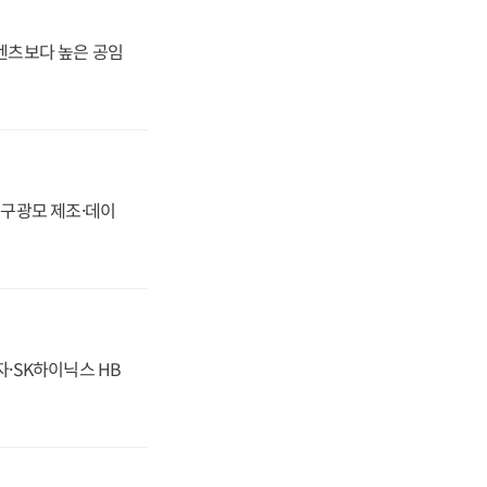
·벤츠보다 높은 공임
화, 구광모 제조·데이
자·SK하이닉스 HB