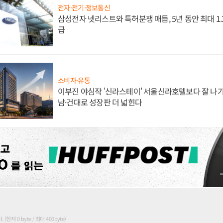
전자·전기·정보통신
삼성전자 넷리스트와 특허분쟁 매듭, 5년 동안 최대 1
급
소비자·유통
이부진 야심작 '신라스테이' 서울신라호텔보다 잘 나가
남·건대로 성장판 더 넓힌다
현재 0 byte / 최대 400byte)