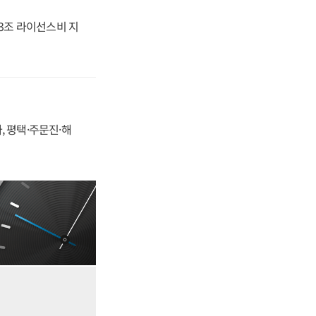
.3조 라이선스비 지
, 평택·주문진·해