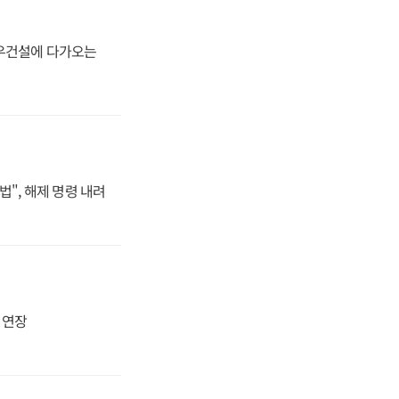
대우건설에 다가오는
법", 해제 명령 내려
지 연장