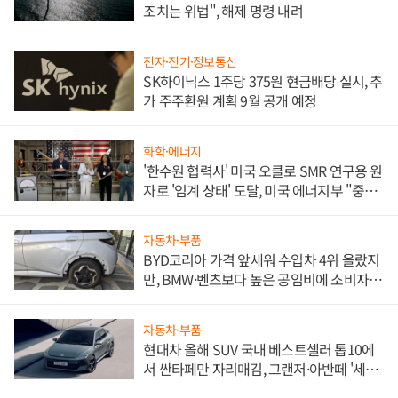
조치는 위법", 해제 명령 내려
전자·전기·정보통신
SK하이닉스 1주당 375원 현금배당 실시, 추
가 주주환원 계획 9월 공개 예정
화학·에너지
'한수원 협력사' 미국 오클로 SMR 연구용 원
자로 '임계 상태' 도달, 미국 에너지부 "중요
한 이정표"
자동차·부품
BYD코리아 가격 앞세워 수입차 4위 올랐지
만, BMW·벤츠보다 높은 공임비에 소비자
불만 폭발
자동차·부품
현대차 올해 SUV 국내 베스트셀러 톱10에
서 싼타페만 자리매김, 그랜저·아반떼 '세단
쌍끌이'로 내수 방어