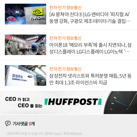
전자·전기·정보통신
[AI 뭉쳐야 산다⑧] LG·엔비디아 '피지컬 AI'
동맹 강화, 구광모 제조·데이터·기술 결집
해 종합 로보틱스 기업으로
전자·전기·정보통신
아이폰18 '메모리 부족'에 출시 지연되나, 삼
성디스플레이 LG디스플레이 LG이노텍 '탈
애플' 수익 다각화 속도
전자·전기·정보통신
삼성전자 넷리스트와 특허분쟁 매듭, 5년 동
안 최대 1.3조 라이선스비 지급
기사댓글
0
개
200자까지 쓰실 수 있습니다. (현재 0 byte / 최대 400byte)