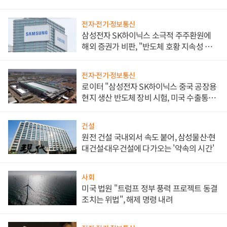
전자·전기·정보통신
삼성전자 SK하이닉스 소극적 주주환원에
해외 증권가 비판, "반도체 호황 지속성 의
문"
전자·전기·정보통신
로이터 "삼성전자 SK하이닉스 중국 공장용
현지 생산 반도체 장비 시험, 미국 수출통제
대비"
건설
원전 건설 국내외서 속도 붙어, 삼성물산·현
대건설·대우건설에 다가오는 '약속의 시간'
사회
미국 법원 "트럼프 정부 풍력 프로젝트 동결
조치는 위법", 해제 명령 내려