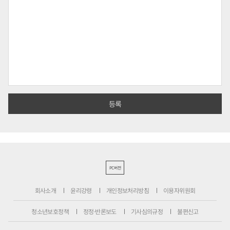
PC버전
회사소개
윤리강령
개인정보처리방침
이용자위원회
청소년보호정책
정정·반론보도
기사심의규정
불편신고