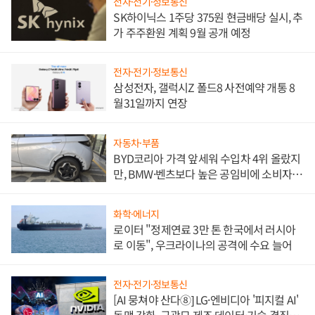
전자·전기·정보통신
SK하이닉스 1주당 375원 현금배당 실시, 추
가 주주환원 계획 9월 공개 예정
전자·전기·정보통신
삼성전자, 갤럭시Z 폴드8 사전예약 개통 8
월31일까지 연장
자동차·부품
BYD코리아 가격 앞세워 수입차 4위 올랐지
만, BMW·벤츠보다 높은 공임비에 소비자
불만 폭발
화학·에너지
로이터 "정제연료 3만 톤 한국에서 러시아
로 이동", 우크라이나의 공격에 수요 늘어
전자·전기·정보통신
[AI 뭉쳐야 산다⑧] LG·엔비디아 '피지컬 AI'