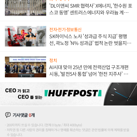
'DL이앤씨 SMR 협력사' X에너지, '한수원 포
스코 동맹' 센트러스에너지와 우라늄 계약
체결
전자·전기·정보통신
SK하이닉스 노사 '성과급 주식 지급' 평행
선, 곽노정 'N% 성과급' 법적 논란 벗을지 주
목
정치
AI시대 맞아 25년 만에 전력산업 구조개편
시동, '발전5사 통합' 넘어 '한전 지주사' 재편
론도
기사댓글
0
개
200자까지 쓰실 수 있습니다. (현재 0 byte / 최대 400byte)
저작권 등 다른 사람의 권리를 침해하거나 명예를 훼손하는 댓글은 관련 법률에 의해 제재를 받을
수 있습니다.