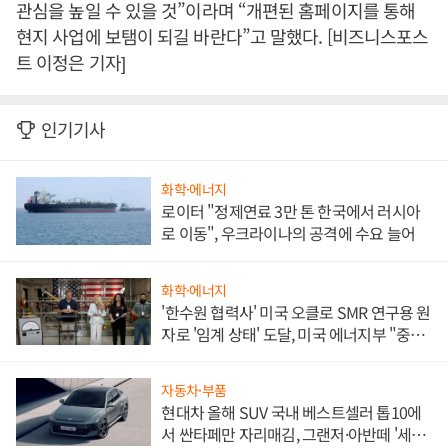
관심을 높일 수 있을 것”이라며 “개편된 홈페이지를 통해
현지 사업에 보탬이 되길 바란다”고 말했다. [비즈니스포스
트 이정은 기자]
인기기사
화학·에너지
로이터 "정제연료 3만 톤 한국에서 러시아
로 이동", 우크라이나의 공격에 수요 늘어
화학·에너지
'한수원 협력사' 미국 오클로 SMR 연구용 원
자로 '임계 상태' 도달, 미국 에너지부 "중요
한 이정표"
자동차·부품
현대차 올해 SUV 국내 베스트셀러 톱10에
서 싼타페만 자리매김, 그랜저·아반떼 '세단