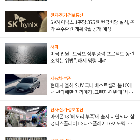
한 이정표"
전자·전기·정보통신
SK하이닉스 1주당 375원 현금배당 실시, 추
가 주주환원 계획 9월 공개 예정
사회
미국 법원 "트럼프 정부 풍력 프로젝트 동결
조치는 위법", 해제 명령 내려
자동차·부품
현대차 올해 SUV 국내 베스트셀러 톱10에
서 싼타페만 자리매김, 그랜저·아반떼 '세단
쌍끌이'로 내수 방어
전자·전기·정보통신
아이폰18 '메모리 부족'에 출시 지연되나, 삼
성디스플레이 LG디스플레이 LG이노텍 '탈
애플' 수익 다각화 속도