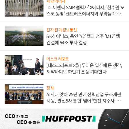
화학·에너지
'DL이앤씨 SMR 협력사' X에너지, '한수원 포
스코 동맹' 센트러스에너지와 우라늄 계약
체결
전자·전기·정보통신
SK하이닉스, 용인 'Y2' 팹과 청주 'M17' 팹
건설에 54조 투자 결정
데스크 리포트
[데스크리포트 8월] 무더운 입추에 든 생각,
제약바이오 하반기 훈풍 기대한다
정치
AI시대 맞아 25년 만에 전력산업 구조개편
시동, '발전5사 통합' 넘어 '한전 지주사' 재편
론도