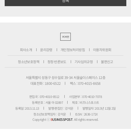
PC버전
회사소개
윤리강령
개인정보처리방침
이용자위원회
청소년보호정책
정정·반론보도
기사심의규정
불편신고
서울특별시 성동구 성수일로 39-34 서울숲더스페이스 12층
대표전화 : 1800-6522
팩스 : 070-4015-8658
편집국 : 070-4010-8512
사업본부 : 070-4010-7078
등록번호 : 서울 아 02897
제호 : 비즈니스포스트
등록일: 2013.11.13
발행·편집인 : 강석운
발행일자: 2013년 12월 2일
청소년보호책임자 : 강석운
ISSN : 2636-171X
Copyright ⓒ
B
USINESSPOST
. All rights reserved.