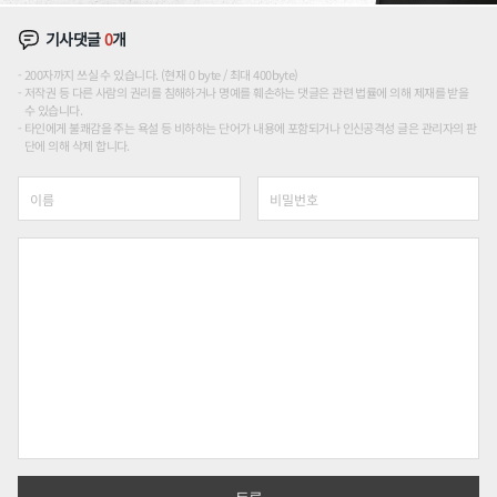
기사댓글
0
개
200자까지 쓰실 수 있습니다. (현재 0 byte / 최대 400byte)
저작권 등 다른 사람의 권리를 침해하거나 명예를 훼손하는 댓글은 관련 법률에 의해 제재를 받을
수 있습니다.
타인에게 불쾌감을 주는 욕설 등 비하하는 단어가 내용에 포함되거나 인신공격성 글은 관리자의 판
단에 의해 삭제 합니다.