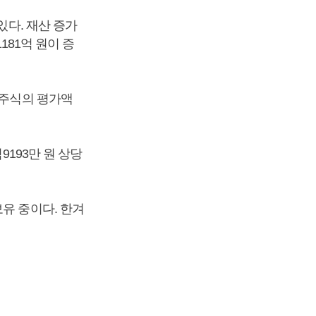
있다. 재산 증가
181억 원이 증
유주식의 평가액
9193만 원 상당
유 중이다. 한겨