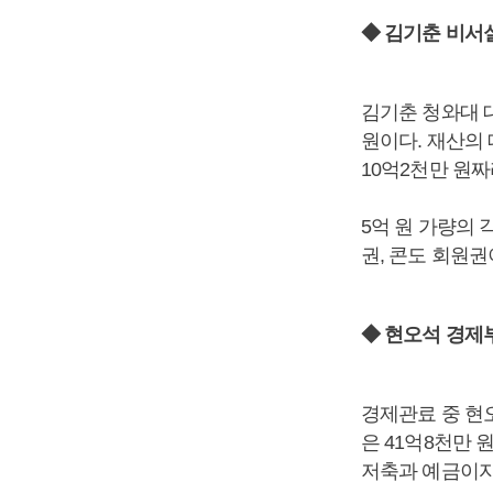
◆ 김기춘 비서
김기춘 청와대 
원이다. 재산의
10억2천만 원짜
5억 원 가량의 
권, 콘도 회원권
◆ 현오석 경제
경제관료 중 현오
은 41억8천만
저축과 예금이자