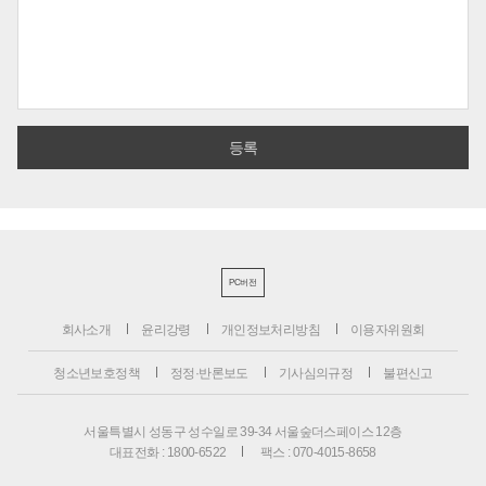
PC버전
회사소개
윤리강령
개인정보처리방침
이용자위원회
청소년보호정책
정정·반론보도
기사심의규정
불편신고
서울특별시 성동구 성수일로 39-34 서울숲더스페이스 12층
대표전화 : 1800-6522
팩스 : 070-4015-8658