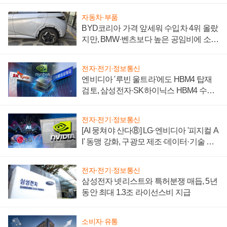
자동차·부품
BYD코리아 가격 앞세워 수입차 4위 올랐
지만, BMW·벤츠보다 높은 공임비에 소비
자 불만 폭발
전자·전기·정보통신
엔비디아 '루빈 울트라'에도 HBM4 탑재
검토, 삼성전자·SK하이닉스 HBM4 수율
에 주도권 갈린다
전자·전기·정보통신
[AI 뭉쳐야 산다⑧] LG·엔비디아 '피지컬 A
I' 동맹 강화, 구광모 제조·데이터·기술 결
집해 종합 로보틱스 기업으로
전자·전기·정보통신
삼성전자 넷리스트와 특허분쟁 매듭, 5년
동안 최대 1.3조 라이선스비 지급
소비자·유통