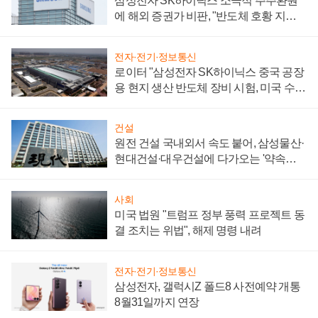
삼성전자 SK하이닉스 소극적 주주환원
에 해외 증권가 비판, "반도체 호황 지속
성 의문"
전자·전기·정보통신
로이터 "삼성전자 SK하이닉스 중국 공장
용 현지 생산 반도체 장비 시험, 미국 수출
통제 대비"
건설
원전 건설 국내외서 속도 붙어, 삼성물산·
현대건설·대우건설에 다가오는 '약속의
시간'
사회
미국 법원 "트럼프 정부 풍력 프로젝트 동
결 조치는 위법", 해제 명령 내려
전자·전기·정보통신
삼성전자, 갤럭시Z 폴드8 사전예약 개통
8월31일까지 연장