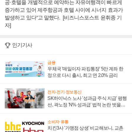
공·호텔을 개별적으로 예약하는 자유여행객이 빠르게
증가하고 있어 제주항공과 호텔 사이에 시너지 효과가
발생하고 있다”고 말했다. [비즈니스포스트 윤휘종 기
자]
인기기사
금융
우체국 '매일이자 파킹통장' 5만 계좌 한
정으로 다시 출시, 최고 연 2.0% 금리
전자·전기·정보통신
SK하이닉스 노사 '성과급 주식 지급' 평행
선, 곽노정 'N% 성과급' 법적 논란 벗을지
주목
소비자·유통
치킨3사 '가맹점 상생' 비교해보니, 교촌