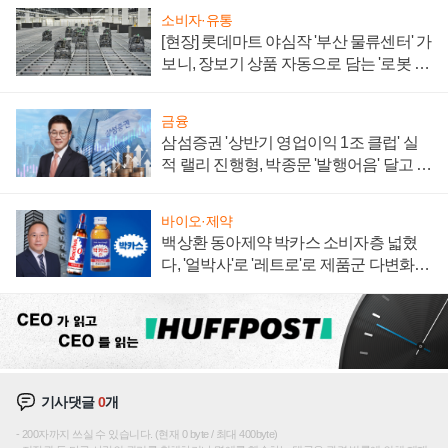
소비자·유통
[현장] 롯데마트 야심작 '부산 물류센터' 가
보니, 장보기 상품 자동으로 담는 '로봇 40
0대' 장관
금융
삼섬증권 '상반기 영업이익 1조 클럽' 실
적 랠리 진행형, 박종문 '발행어음' 달고 연
임 향하나
바이오·제약
백상환 동아제약 박카스 소비자층 넓혔
다, '얼박사'로 '레트로'로 제품군 다변화
주효
기사댓글
0
개
200자까지 쓰실 수 있습니다. (현재 0 byte / 최대 400byte)