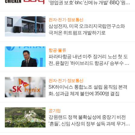
'영업권 보호'·bhc '신메뉴 개발'·BBQ '원가
부담'
전자·전기·정보통신
삼성전자, 미국 오크리지국립연구소와
극저온 히트펌프 개발하기로
항공·물류
파라타항공 내년 미주 장거리 노선 첫 도
전, 윤철민 '하이브리드 항공사' 승부수 통
할까
전자·전기·정보통신
SK하이닉스 통합노조 설립 움직임 본격
화, 성과급 체계 불만에 3500명 결집
공기업
강원랜드 정책 불확실성에 중장기 비전
'흔들', 신임 사장의 정부 설득 과제 무거워
져