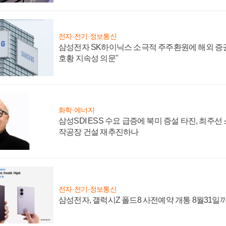
전자·전기·정보통신
삼성전자 SK하이닉스 소극적 주주환원에 해외 증권
호황 지속성 의문"
화학·에너지
삼성SDI ESS 수요 급증에 북미 증설 타진, 최주선
작공장 건설 재추진하나
전자·전기·정보통신
삼성전자, 갤럭시Z 폴드8 사전예약 개통 8월31일