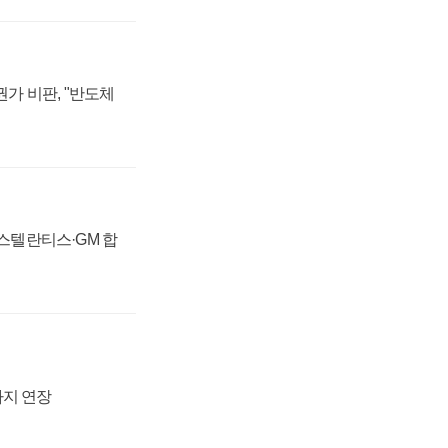
가 비판, "반도체
 스텔란티스·GM 합
까지 연장