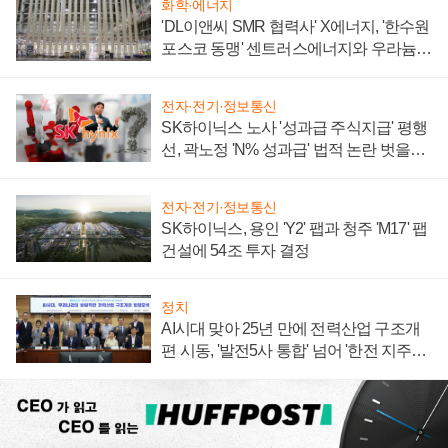
화학·에너지
'DL이앤씨 SMR 협력사' X에너지, '한수원
포스코 동맹' 센트러스에너지와 우라늄
계약 체결
전자·전기·정보통신
SK하이닉스 노사 '성과급 주식지급' 평행
선, 곽노정 'N% 성과급' 법적 논란 벗을지
주목
전자·전기·정보통신
SK하이닉스, 용인 'Y2' 팹과 청주 'M17' 팹
건설에 54조 투자 결정
정치
AI시대 맞아 25년 만에 전력산업 구조개
편 시동, '발전5사 통합' 넘어 '한전 지주사'
재편론도