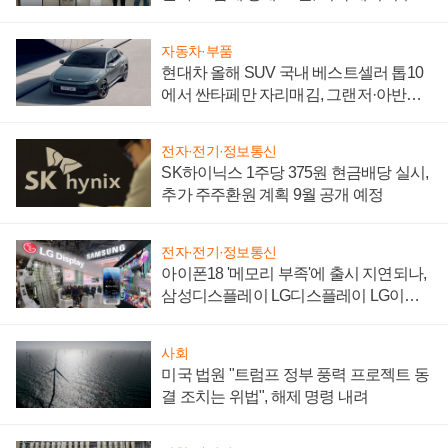
"중요한 이정표"
자동차·부품
현대차 올해 SUV 국내 베스트셀러 톱10
에서 싼타페만 자리매김, 그랜저·아반떼
'세단 쌍끌이'로 내수 방어
전자·전기·정보통신
SK하이닉스 1주당 375원 현금배당 실시,
추가 주주환원 계획 9월 공개 예정
전자·전기·정보통신
아이폰18 '메모리 부족'에 출시 지연되나,
삼성디스플레이 LG디스플레이 LG이노
텍 '탈애플' 수익 다각화 속도
사회
미국 법원 "트럼프 정부 풍력 프로젝트 동
결 조치는 위법", 해제 명령 내려