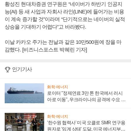
황성진 현대차증권 연구원은 “네이버가 하반기 인공지
능(AI) 등 새 사업과 자회사 라인(LINE)에 들어가는 비용
이 계속 증가할 것”이라며 “단기적으로는 네이버의 실적
상승을 기대하기 어렵다”고 바라봤다.
이날 카카오 주가는 전날과 같은 10만500원에 장을 마
감했다. [비즈니스포스트 박혜린 기자]
인기기사
화학·에너지
로이터 "정제연료 3만 톤 한국에서 러시
아로 이동", 우크라이나의 공격에 수요 늘
어
화학·에너지
'한수원 협력사' 미국 오클로 SMR 연구용
원자로 '임계 상태' 도달, 미국 에너지부