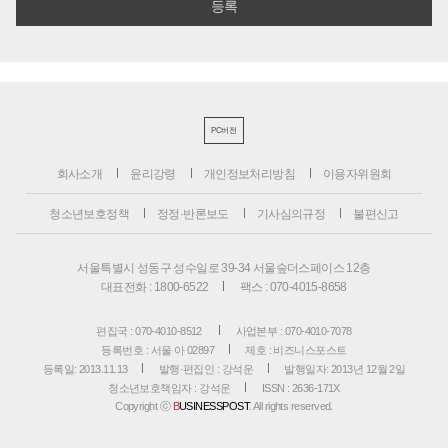
PC버전
회사소개
윤리강령
개인정보처리방침
이용자위원회
청소년보호정책
정정·반론보도
기사심의규정
불편신고
서울특별시 성동구 성수일로 39-34 서울숲더스페이스 12층
대표전화 : 1800-6522
팩스 : 070-4015-8658
편집국 : 070-4010-8512
사업본부 : 070-4010-7078
등록번호 : 서울 아 02897
제호 : 비즈니스포스트
등록일: 2013.11.13
발행·편집인 : 강석운
발행일자: 2013년 12월 2일
청소년보호책임자 : 강석운
ISSN : 2636-171X
Copyright ⓒ
B
USINESSPOST
. All rights reserved.