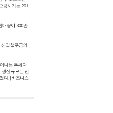
준공시기는 201
판매량이 800만
본 신일철주금의
어나는 추세다.
판 생산규모는 전
졌다. [비즈니스