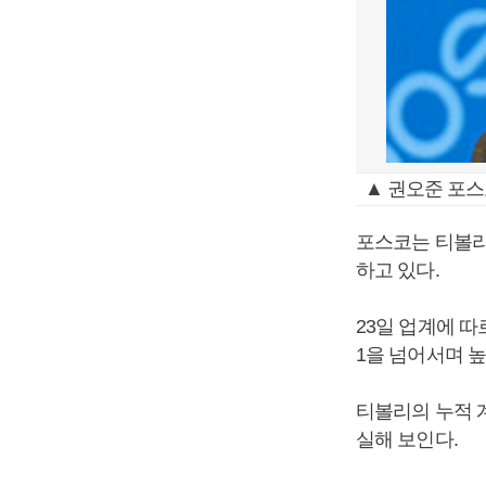
▲ 권오준 포스
포스코는 티볼리
하고 있다.
23일 업계에 따
1을 넘어서며 높
티볼리의 누적 계
실해 보인다.