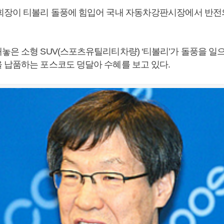
회장이 티볼리 돌풍에 힘입어 국내 자동차강판시장에서 반전
놓은 소형 SUV(스포츠유틸리티차량) ‘티볼리’가 돌풍을 일
 납품하는 포스코도 덩달아 수혜를 보고 있다.