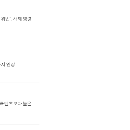
위법", 해제 명령
까지 연장
MW·벤츠보다 높은