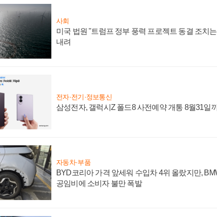
사회
미국 법원 "트럼프 정부 풍력 프로젝트 동결 조치는 
내려
전자·전기·정보통신
삼성전자, 갤럭시Z 폴드8 사전예약 개통 8월31일
자동차·부품
BYD코리아 가격 앞세워 수입차 4위 올랐지만, B
공임비에 소비자 불만 폭발