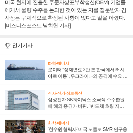
미국 현지에 진출한 주문자상표부착생산(OEM) 기업들
에게서 물량 수주를 논의한 것이 있는 지를 질문받자 김
사장은 구체적으로 확정된 사항이 없다고 말을 아꼈다.
[비즈니스포스트 남희헌 기자]
인기기사
화학·에너지
로이터 "정제연료 3만 톤 한국에서 러시
아로 이동", 우크라이나의 공격에 수요 늘
어
전자·전기·정보통신
삼성전자 SK하이닉스 소극적 주주환원
에 해외 증권가 비판, "반도체 호황 지속
성 의문"
화학·에너지
'한수원 협력사' 미국 오클로 SMR 연구용