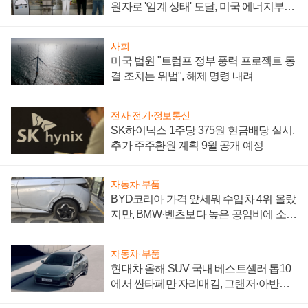
원자로 '임계 상태' 도달, 미국 에너지부
"중요한 이정표"
사회
미국 법원 "트럼프 정부 풍력 프로젝트 동
결 조치는 위법", 해제 명령 내려
전자·전기·정보통신
SK하이닉스 1주당 375원 현금배당 실시,
추가 주주환원 계획 9월 공개 예정
자동차·부품
BYD코리아 가격 앞세워 수입차 4위 올랐
지만, BMW·벤츠보다 높은 공임비에 소비
자 불만 폭발
자동차·부품
현대차 올해 SUV 국내 베스트셀러 톱10
에서 싼타페만 자리매김, 그랜저·아반떼
'세단 쌍끌이'로 내수 방어