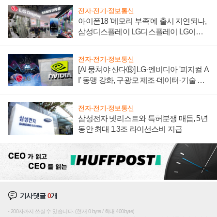
전자·전기·정보통신
아이폰18 '메모리 부족'에 출시 지연되나,
삼성디스플레이 LG디스플레이 LG이노
텍 '탈애플' 수익 다각화 속도
전자·전기·정보통신
[AI 뭉쳐야 산다⑧] LG·엔비디아 '피지컬 A
I' 동맹 강화, 구광모 제조·데이터·기술 결
집해 종합 로보틱스 기업으로
전자·전기·정보통신
삼성전자 넷리스트와 특허분쟁 매듭, 5년
동안 최대 1.3조 라이선스비 지급
기사댓글
0
개
200자까지 쓰실 수 있습니다. (현재 0 byte / 최대 400byte)