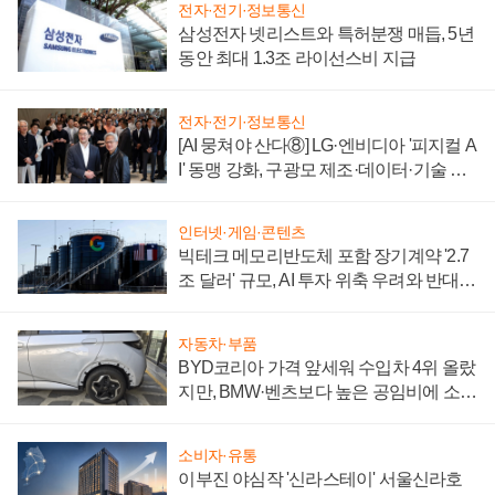
전자·전기·정보통신
삼성전자 넷리스트와 특허분쟁 매듭, 5년
동안 최대 1.3조 라이선스비 지급
전자·전기·정보통신
[AI 뭉쳐야 산다⑧] LG·엔비디아 '피지컬 A
I' 동맹 강화, 구광모 제조·데이터·기술 결
집해 종합 로보틱스 기업으로
인터넷·게임·콘텐츠
빅테크 메모리반도체 포함 장기계약 '2.7
조 달러' 규모, AI 투자 위축 우려와 반대
신호
자동차·부품
BYD코리아 가격 앞세워 수입차 4위 올랐
지만, BMW·벤츠보다 높은 공임비에 소비
자 불만 폭발
소비자·유통
이부진 야심작 '신라스테이' 서울신라호