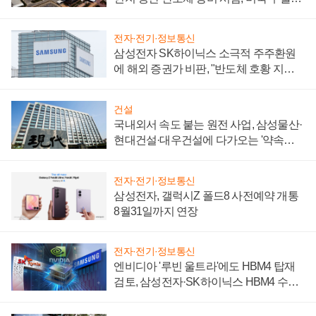
제 대비"
전자·전기·정보통신
삼성전자 SK하이닉스 소극적 주주환원
에 해외 증권가 비판, "반도체 호황 지속
성 의문"
건설
국내외서 속도 붙는 원전 사업, 삼성물산·
현대건설·대우건설에 다가오는 '약속의
시간'
전자·전기·정보통신
삼성전자, 갤럭시Z 폴드8 사전예약 개통
8월31일까지 연장
전자·전기·정보통신
엔비디아 '루빈 울트라'에도 HBM4 탑재
검토, 삼성전자·SK하이닉스 HBM4 수율
에 주도권 갈린다