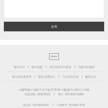
PC버전
회사소개
윤리강령
개인정보처리방침
이용자위원회
청소년보호정책
정정·반론보도
기사심의규정
불편신고
서울특별시 성동구 성수일로 39-34 서울숲더스페이스 12층
대표전화 : 1800-6522
팩스 : 070-4015-8658
편집국 : 070-4010-8512
사업본부 : 070-4010-7078