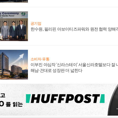
공기업
한수원, 필리핀 아보이티즈파워와 원전 협력 양해
소비자·유통
이부진 야심작 '신라스테이' 서울신라호텔보다 잘 나
해남·건대로 성장판 더 넓힌다