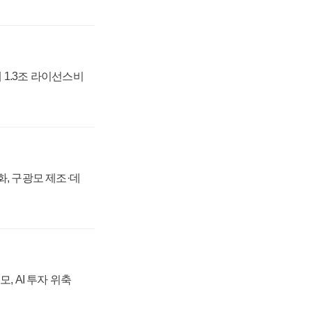
 1.3조 라이선스비
강화, 구광모 제조·데
, AI 투자 위축