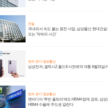
건설
국내외서 속도 붙는 원전 사업, 삼성물산·현대건설
오는 '약속의 시간'
전자·전기·정보통신
삼성전자, 갤럭시Z 폴드8 사전예약 개통 8월31일
전자·전기·정보통신
엔비디아 '루빈 울트라'에도 HBM4 탑재 검토, 삼
HBM4 수율에 주도권 갈린다