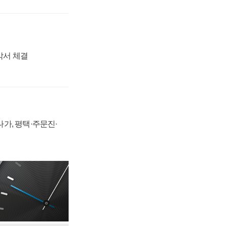
각서 체결
가, 평택·주문진·