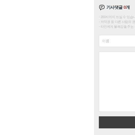
기사댓글
0
개
200자까지 쓰실 수 있습니다. 
저작권 등 다른 사람의 
타인에게 불쾌감을 주는 