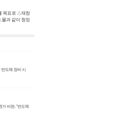
를 목표로 △재창
△물과 같이 청정
 반도체 장비 시
가 비판, "반도체