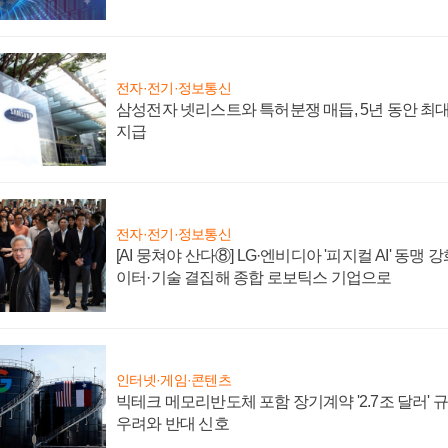
전자·전기·정보통신
삼성전자 넷리스트와 특허분쟁 매듭, 5년 동안 최대
지급
전자·전기·정보통신
[AI 뭉쳐야 산다⑧] LG·엔비디아 '피지컬 AI' 동맹 
이터·기술 결집해 종합 로보틱스 기업으로
인터넷·게임·콘텐츠
빅테크 메모리반도체 포함 장기계약 '2.7조 달러' 규모
우려와 반대 신호