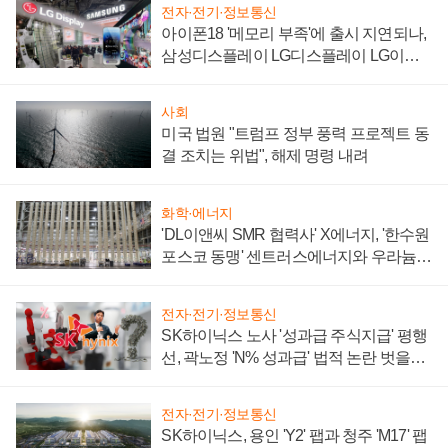
전자·전기·정보통신
아이폰18 '메모리 부족'에 출시 지연되나,
삼성디스플레이 LG디스플레이 LG이노
텍 '탈애플' 수익 다각화 속도
사회
미국 법원 "트럼프 정부 풍력 프로젝트 동
결 조치는 위법", 해제 명령 내려
화학·에너지
'DL이앤씨 SMR 협력사' X에너지, '한수원
포스코 동맹' 센트러스에너지와 우라늄
계약 체결
전자·전기·정보통신
SK하이닉스 노사 '성과급 주식지급' 평행
선, 곽노정 'N% 성과급' 법적 논란 벗을지
주목
전자·전기·정보통신
SK하이닉스, 용인 'Y2' 팹과 청주 'M17' 팹