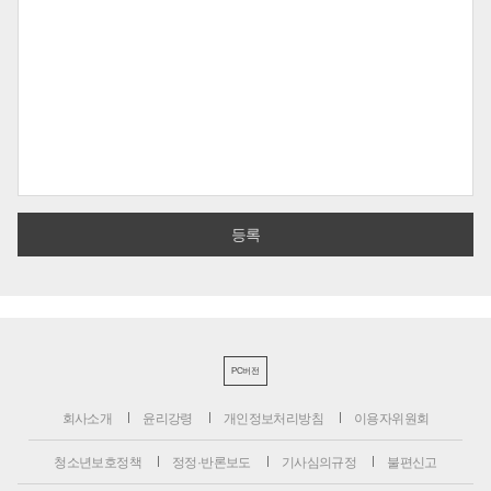
PC버전
회사소개
윤리강령
개인정보처리방침
이용자위원회
청소년보호정책
정정·반론보도
기사심의규정
불편신고