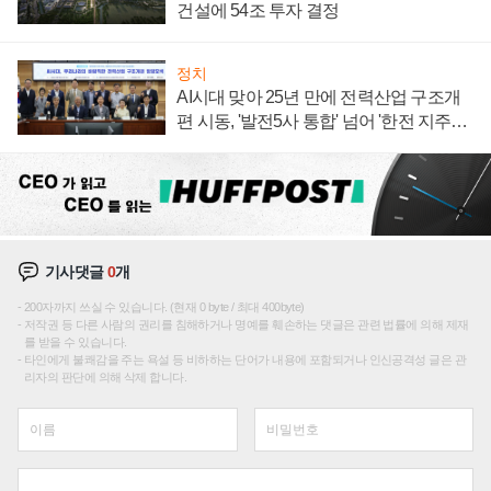
건설에 54조 투자 결정
정치
AI시대 맞아 25년 만에 전력산업 구조개
편 시동, '발전5사 통합' 넘어 '한전 지주사'
재편론도
기사댓글
0
개
200자까지 쓰실 수 있습니다. (현재 0 byte / 최대 400byte)
저작권 등 다른 사람의 권리를 침해하거나 명예를 훼손하는 댓글은 관련 법률에 의해 제재
를 받을 수 있습니다.
타인에게 불쾌감을 주는 욕설 등 비하하는 단어가 내용에 포함되거나 인신공격성 글은 관
리자의 판단에 의해 삭제 합니다.