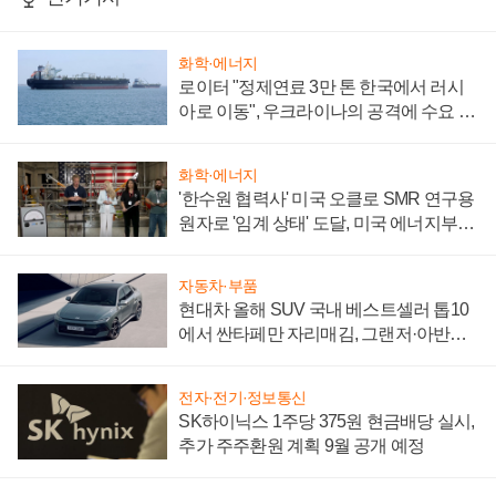
화학·에너지
로이터 "정제연료 3만 톤 한국에서 러시
아로 이동", 우크라이나의 공격에 수요 늘
어
화학·에너지
'한수원 협력사' 미국 오클로 SMR 연구용
원자로 '임계 상태' 도달, 미국 에너지부
"중요한 이정표"
자동차·부품
현대차 올해 SUV 국내 베스트셀러 톱10
에서 싼타페만 자리매김, 그랜저·아반떼
'세단 쌍끌이'로 내수 방어
전자·전기·정보통신
SK하이닉스 1주당 375원 현금배당 실시,
추가 주주환원 계획 9월 공개 예정