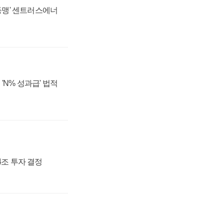
 동맹' 센트러스에너
'N% 성과급' 법적
54조 투자 결정