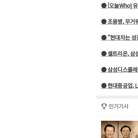
● [오늘Who]
● 조용병, 무거
● "현대차는 성
● 셀트리온, 삼
● 삼성디스플레이
● 현대중공업, 
인기기사