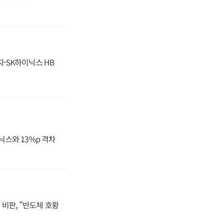
자·SK하이닉스 HB
닉스와 13%p 격차
비판, "반도체 호황