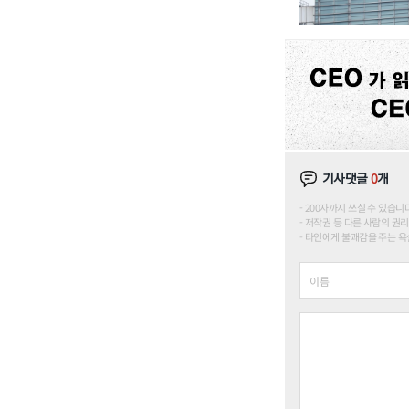
기사댓글
0
개
200자까지 쓰실 수 있습니다. (
저작권 등 다른 사람의 권리
타인에게 불쾌감을 주는 욕설