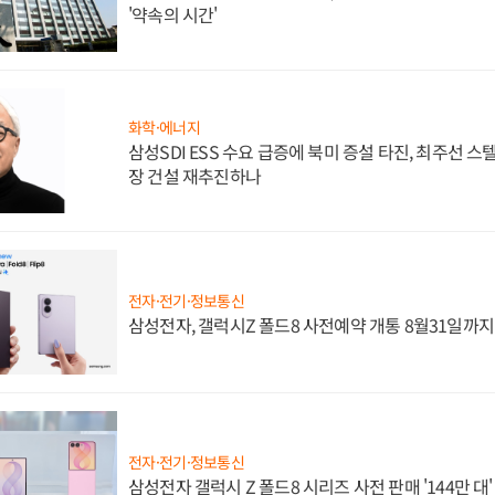
'약속의 시간'
화학·에너지
삼성SDI ESS 수요 급증에 북미 증설 타진, 최주선 
장 건설 재추진하나
전자·전기·정보통신
삼성전자, 갤럭시Z 폴드8 사전예약 개통 8월31일까
전자·전기·정보통신
삼성전자 갤럭시 Z 폴드8 시리즈 사전 판매 '144만 대