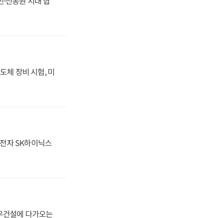
동빈·신동원 시대 협
도체 장비 시험, 미
성전자 SK하이닉스
대우건설에 다가오는