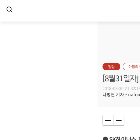
알림
아침의
[8월31일
2018-08-30 21:32:1
나병현 기자 - naforc
● SK하이닉스,