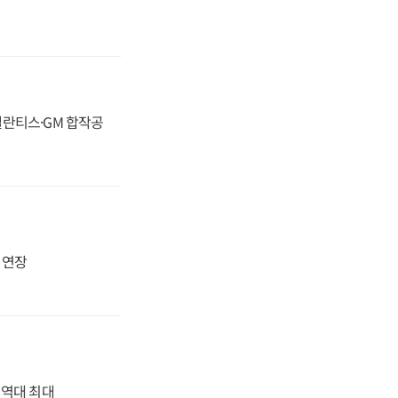
스텔란티스·GM 합작공
지 연장
' 역대 최대