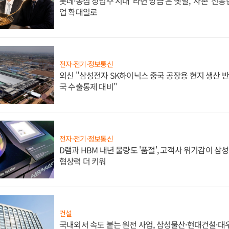
롯데·농심 창업주 시대 '라면 앙금'은 옛말, '사촌' 신
업 확대일로
전자·전기·정보통신
외신 "삼성전자 SK하이닉스 중국 공장용 현지 생산 반
국 수출통제 대비"
전자·전기·정보통신
D램과 HBM 내년 물량도 '품절', 고객사 위기감이 삼
협상력 더 키워
건설
국내외서 속도 붙는 원전 사업, 삼성물산·현대건설·