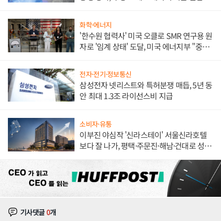
해 종합 로보틱스 기업으로
화학·에너지
'한수원 협력사' 미국 오클로 SMR 연구용 원
자로 '임계 상태' 도달, 미국 에너지부 "중요
한 이정표"
전자·전기·정보통신
삼성전자 넷리스트와 특허분쟁 매듭, 5년 동
안 최대 1.3조 라이선스비 지급
소비자·유통
이부진 야심작 '신라스테이' 서울신라호텔
보다 잘 나가, 평택·주문진·해남·건대로 성
장판 더 넓힌다
기사댓글
0
개