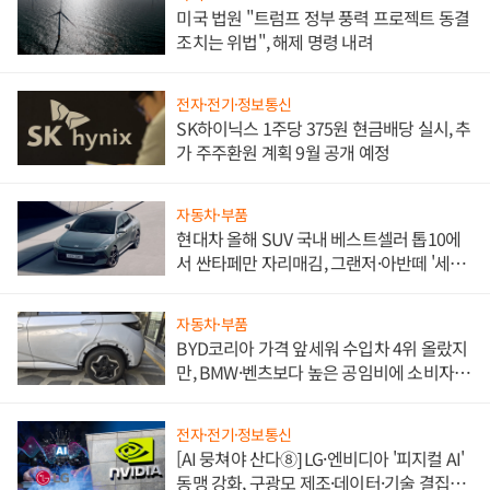
미국 법원 "트럼프 정부 풍력 프로젝트 동결
조치는 위법", 해제 명령 내려
전자·전기·정보통신
SK하이닉스 1주당 375원 현금배당 실시, 추
가 주주환원 계획 9월 공개 예정
자동차·부품
현대차 올해 SUV 국내 베스트셀러 톱10에
서 싼타페만 자리매김, 그랜저·아반떼 '세단
쌍끌이'로 내수 방어
자동차·부품
BYD코리아 가격 앞세워 수입차 4위 올랐지
만, BMW·벤츠보다 높은 공임비에 소비자
불만 폭발
전자·전기·정보통신
[AI 뭉쳐야 산다⑧] LG·엔비디아 '피지컬 AI'
동맹 강화, 구광모 제조·데이터·기술 결집