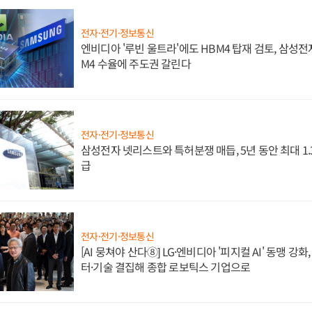
전자·전기·정보통신
엔비디아 '루빈 울트라'에도 HBM4 탑재 검토, 삼성전
M4 수율에 주도권 갈린다
전자·전기·정보통신
삼성전자 넷리스트와 특허분쟁 매듭, 5년 동안 최대 1
급
전자·전기·정보통신
[AI 뭉쳐야 산다⑧] LG·엔비디아 '피지컬 AI' 동맹 강
터·기술 결집해 종합 로보틱스 기업으로