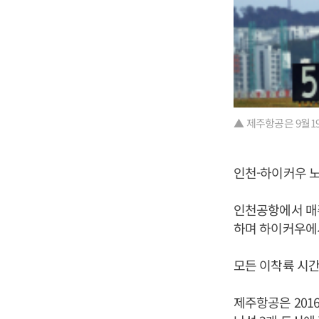
▲ 제주항공은 9월1
인천-하이커우 
인천공항에서 매주
하며 하이커우에서
모든 이착륙 시
제주항공은 201