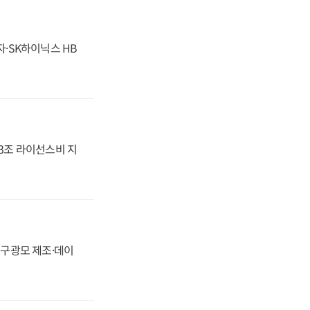
자·SK하이닉스 HB
.3조 라이선스비 지
화, 구광모 제조·데이