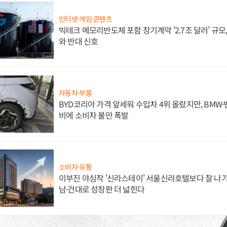
인터넷·게임·콘텐츠
빅테크 메모리반도체 포함 장기계약 '2.7조 달러' 규모,
와 반대 신호
자동차·부품
BYD코리아 가격 앞세워 수입차 4위 올랐지만, BMW
비에 소비자 불만 폭발
소비자·유통
이부진 야심작 '신라스테이' 서울신라호텔보다 잘 나가
남·건대로 성장판 더 넓힌다