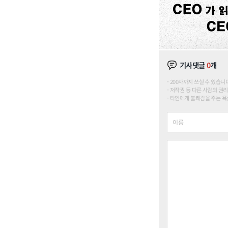
기사댓글
0
개
200자까지 쓰실 수 있습니다. (
저작권 등 다른 사람의 권리
타인에게 불쾌감을 주는 욕설