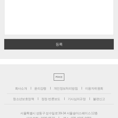
PC버전
회사소개
윤리강령
개인정보처리방침
이용자위원회
청소년보호정책
정정·반론보도
기사심의규정
불편신고
서울특별시 성동구 성수일로 39-34 서울숲더스페이스 12층