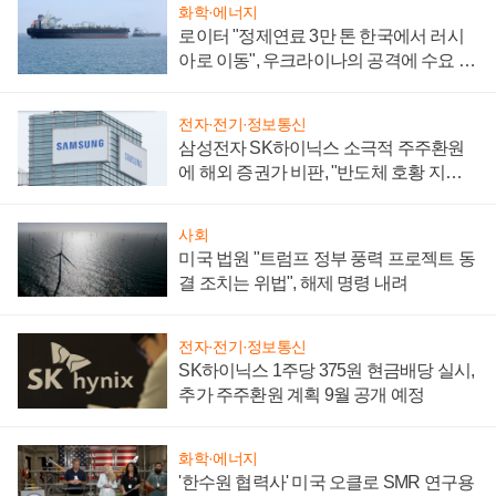
화학·에너지
로이터 "정제연료 3만 톤 한국에서 러시
아로 이동", 우크라이나의 공격에 수요 늘
어
전자·전기·정보통신
삼성전자 SK하이닉스 소극적 주주환원
에 해외 증권가 비판, "반도체 호황 지속
성 의문"
사회
미국 법원 "트럼프 정부 풍력 프로젝트 동
결 조치는 위법", 해제 명령 내려
전자·전기·정보통신
SK하이닉스 1주당 375원 현금배당 실시,
추가 주주환원 계획 9월 공개 예정
화학·에너지
'한수원 협력사' 미국 오클로 SMR 연구용