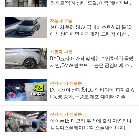
원자로 '임계 상태' 도달, 미국 에너지부
"중요한 이정표"
자동차·부품
현대차 올해 SUV 국내 베스트셀러 톱10
에서 싼타페만 자리매김, 그랜저·아반떼
'세단 쌍끌이'로 내수 방어
자동차·부품
BYD코리아 가격 앞세워 수입차 4위 올랐
지만, BMW·벤츠보다 높은 공임비에 소비
자 불만 폭발
전자·전기·정보통신
[AI 뭉쳐야 산다⑧] LG·엔비디아 '피지컬 A
I' 동맹 강화, 구광모 제조·데이터·기술 결
집해 종합 로보틱스 기업으로
전자·전기·정보통신
아이폰18 '메모리 부족'에 출시 지연되나,
삼성디스플레이 LG디스플레이 LG이노
텍 '탈애플' 수익 다각화 속도