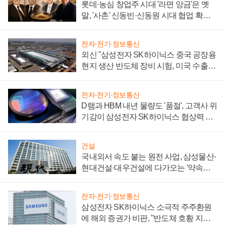
롯데·농심 창업주 시대 '라면 앙금'은 옛
말, '사촌' 신동빈·신동원 시대 협업 확대
일로
전자·전기·정보통신
외신 "삼성전자 SK하이닉스 중국 공장용
현지 생산 반도체 장비 시험, 미국 수출통
제 대비"
전자·전기·정보통신
D램과 HBM 내년 물량도 '품절', 고객사 위
기감이 삼성전자 SK하이닉스 협상력 더
키워
건설
국내외서 속도 붙는 원전 사업, 삼성물산·
현대건설·대우건설에 다가오는 '약속의
시간'
전자·전기·정보통신
삼성전자 SK하이닉스 소극적 주주환원
에 해외 증권가 비판, "반도체 호황 지속