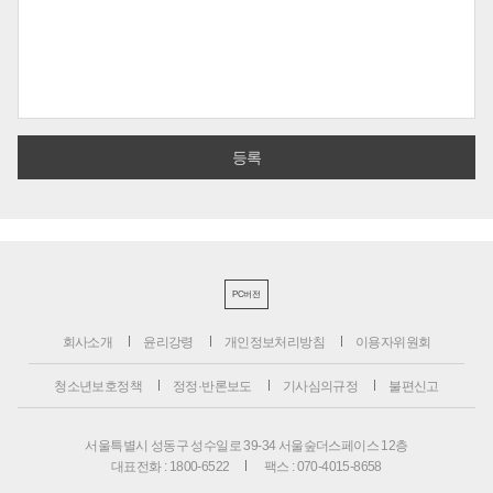
PC버전
회사소개
윤리강령
개인정보처리방침
이용자위원회
청소년보호정책
정정·반론보도
기사심의규정
불편신고
서울특별시 성동구 성수일로 39-34 서울숲더스페이스 12층
대표전화 : 1800-6522
팩스 : 070-4015-8658