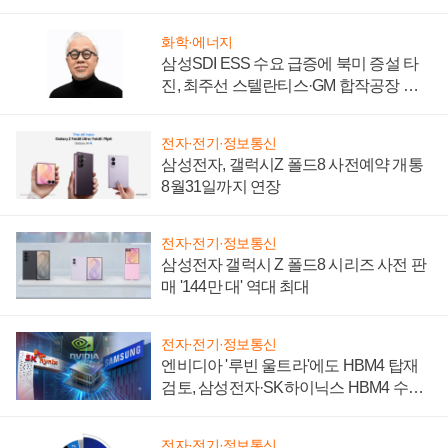
성 의문"
화학·에너지
삼성SDI ESS 수요 급증에 북미 증설 타
진, 최주선 스텔란티스·GM 합작공장 건
설 재추진하나
전자·전기·정보통신
삼성전자, 갤럭시Z 폴드8 사전예약 개통
8월31일까지 연장
전자·전기·정보통신
삼성전자 갤럭시 Z 폴드8 시리즈 사전 판
매 '144만 대' 역대 최대
전자·전기·정보통신
엔비디아 '루빈 울트라'에도 HBM4 탑재
검토, 삼성전자·SK하이닉스 HBM4 수율
에 주도권 갈린다
전자·전기·정보통신